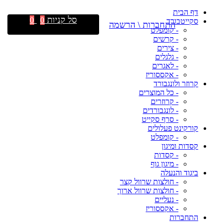
דף הבית
סל קניות
0
0
סקייטבורד
התחברות \ הרשמה
- קומפלט
- קרשים
- צירים
- גלגלים
- לאגרים
- אקססוריז
קרוזר ולונגבורד
- כל המוצרים
- קרוזרים
- לונגבורדים
- סרף סקייט
קורקינט פעלולים
- קומפלט
קסדות ומיגון
- קסדות
- מיגון גוף
ביגוד והנעלה
- חולצות שרוול קצר
- חולצות שרוול ארוך
- נעליים
- אקססוריז
התחברות