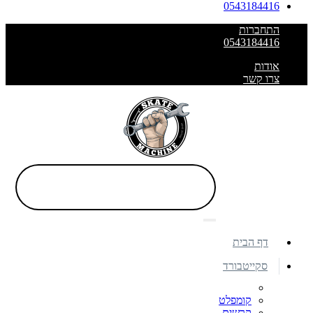
0543184416
התחברות
0543184416
אודות
צרו קשר
דף הבית
סקייטבורד
קומפלט
קרשים