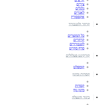
צירים
גלגלים
לאגרים
אקססוריז
קרוזר ולונגבורד
כל המוצרים
קרוזרים
לונגבורדים
סרף סקייט
קורקינט פעלולים
קומפלט
קסדות ומיגון
קסדות
מיגון גוף
ביגוד והנעלה