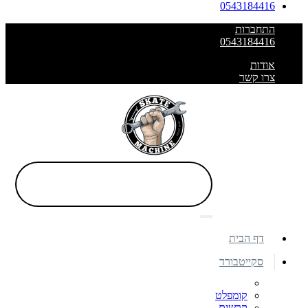
0543184416
התחברות
0543184416
אודות
צרו קשר
דף הבית
סקייטבורד
קומפלט
קרשים