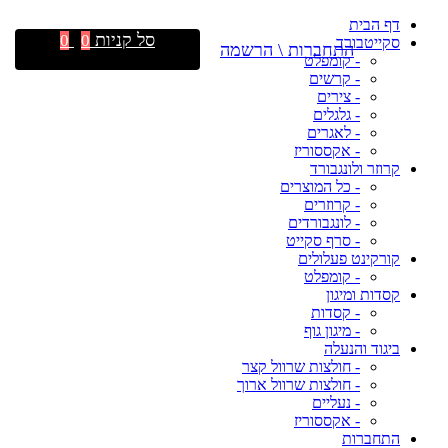
דף הבית
סל קניות
0
0
סקייטבורד
התחברות \ הרשמה
- קומפלט
- קרשים
- צירים
- גלגלים
- לאגרים
- אקססוריז
קרוזר ולונגבורד
- כל המוצרים
- קרוזרים
- לונגבורדים
- סרף סקייט
קורקינט פעלולים
- קומפלט
קסדות ומיגון
- קסדות
- מיגון גוף
ביגוד והנעלה
- חולצות שרוול קצר
- חולצות שרוול ארוך
- נעליים
- אקססוריז
התחברות