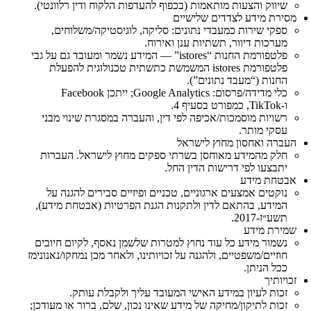
שיווק והצעות מותאמות (בכפוף להעדפות הלקוח ודין רלוונטי).
מסירת מידע לצדדים שלישיים
ספקי שירות כמעבדי נתונים: סליקה, לוגיסטיקה/משלוחים,
מערכות דיוור, תשתיות ענן ואירוח.
פלטפורמת החנות “istores” — המידע נשמר ומעובד גם על גבי
פלטפורמת istores המשמשת כתשתית טכנולוגית להפעלת
החנות (“מעבד נתונים”).
כלי מדידה/פרסום: Google Analytics; ייתכן Facebook
ו‑TikTok, כמפורט בסעיף 4.
רשויות מוסמכות/אכיפה לפי דין, והעברה במסגרת שינוי מבני
עסקי מותר.
העברה ואחסון מחוץ לישראל
חלק מהמידע מאוחסן בשרתי ספקים מחוץ לישראל. העברות
יתבצעו לפי דרישות הדין החל.
אבטחת מידע
נוקטים אמצעים ארגוניים, טכניים ופיזיים סבירים להגנה על
המידע, בהתאם לדין ולתקנות הגנת הפרטיות (אבטחת מידע),
תשע״ז‑2017.
שמירת מידע
נשמור מידע כל עוד נחוץ למטרות שלשמן נאסף, לקיום חיובים
חוזיים/משפטיים, ולהגנה על זכויותינו, ולאחר מכן נמחקו/נאנונימז
ככל הניתן.
זכויותיך
זכות לעיון במידע האישי המעובד עליך ולקבלת עותק.
זכות לתיקון/מחיקה של מידע שאינו נכון, שלם, ברור או מעודכן;