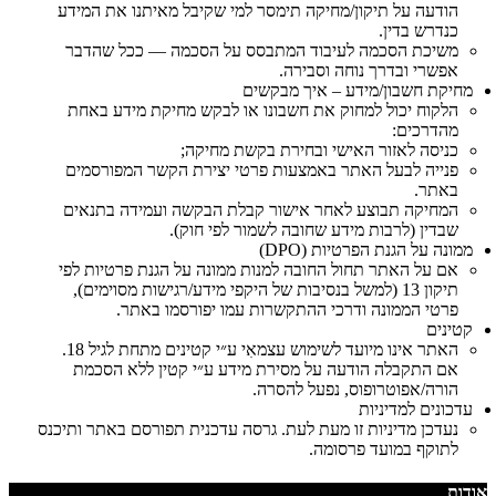
הודעה על תיקון/מחיקה תימסר למי שקיבל מאיתנו את המידע
כנדרש בדין.
משיכת הסכמה לעיבוד המתבסס על הסכמה — ככל שהדבר
אפשרי ובדרך נוחה וסבירה.
מחיקת חשבון/מידע – איך מבקשים
הלקוח יכול למחוק את חשבונו או לבקש מחיקת מידע באחת
מהדרכים:
כניסה לאזור האישי ובחירת בקשת מחיקה;
פנייה לבעל האתר באמצעות פרטי יצירת הקשר המפורסמים
באתר.
המחיקה תבוצע לאחר אישור קבלת הבקשה ועמידה בתנאים
שבדין (לרבות מידע שחובה לשמור לפי חוק).
ממונה על הגנת הפרטיות (DPO)
אם על האתר תחול החובה למנות ממונה על הגנת פרטיות לפי
תיקון 13 (למשל בנסיבות של היקפי מידע/רגישות מסוימים),
פרטי הממונה ודרכי ההתקשרות עמו יפורסמו באתר.
קטינים
האתר אינו מיועד לשימוש עצמאִי ע״י קטינים מתחת לגיל 18.
אם התקבלה הודעה על מסירת מידע ע״י קטין ללא הסכמת
הורה/אפוטרופוס, נפעל להסרה.
עדכונים למדיניות
נעדכן מדיניות זו מעת לעת. גרסה עדכנית תפורסם באתר ותיכנס
לתוקף במועד פרסומה.
אודות