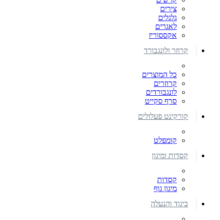
צירים
גלגלים
לאגרים
אקססוריז
קרוזר ולונגבורד
כל המוצרים
קרוזרים
לונגבורדים
סרף סקייט
קורקינט פעלולים
קומפלט
קסדות ומיגון
קסדות
מיגון גוף
ביגוד והנעלה