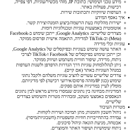
מידע טכני ושימושי: כתובת IP, מזהי מכשיר/עוגיות, דפי צפייה,
רכישות, פעולות באתר.
העדפות שיווקיות ותכתובות שירות.
איך נאסף המידע
ישירות מהלקוח בעת הרשמה/ביצוע הזמנה/יצירת קשר.
אוטומטית באמצעות עוגיות וטכנולוגיות דומות.
מצדדים שלישיים: Google Analytics; ייתכן שימוש ב‑Facebook
(Meta) וב‑TikTok למדידה, התאמה אישית ופרסום ממוקד.
עוגיות וכלי מדידה
האתר עושה שימוש בעוגיות ובפיקסלים של Google Analytics,
וכן ייתכן שימוש בפיקסלים של Facebook ו‑TikTok לצרכי
ניתוח, מדידה, שיפור חוויית משתמש ושיווק ממוקד.
ניתן לנהל/למחוק עוגיות דרך הגדרות הדפדפן ולשנות העדפות
במנהל העוגיות באתר (אם קיים).
צדדים שלישיים עשויים להציב עוגיות משלהם ולקבל נתוני
שימוש (כגון IP/מזהה פרסום/אירועי רכישה) לפי מדיניותם.
מומלץ לעיין במדיניות אותם ספקים.
המדיניות מבחינה בין נתונים שנמסרו מיודע מראש לבין נתונים
הנאספים באמצעי מעקב, ומבהירה מטרות והשימוש בצדדים
שלישיים.
מטרות העיבוד
ניהול חשבון והזמנות; מתן תמיכה ושירות לקוחות.
עמידה בהתחייבויות חוזיות ומשפטיות (חשבוניות/מיסוי).
אבטחה, מניעת הונאה וניהול סיכונים.
ניתוח שימושיות ושיפור האתר והמוצרים.