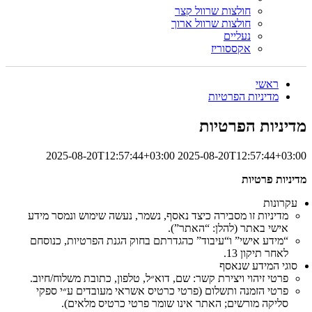
חולצות שרוול קצר
חולצות שרוול ארוך
נעליים
אקססוריז
ראשי
מדיניות הפרטיות
מדיניות הפרטיות
2025-08-20T12:57:44+03:00
2025-08-20T12:57:44+03:00
מדיניות פרטיות
עקרונות
מדיניות זו מסבירה כיצד נאסף, נשמר, נעשה שימוש ונמסר מידע
אישי באתר (להלן: “האתר”).
“מידע אישי” ו“עיבוד” כהגדרתם בחוק הגנת הפרטיות, כנוסחם
לאחר תיקון 13.
סוגי המידע שנאסף
פרטי זיהוי ויצירת קשר: שם, דוא״ל, טלפון, כתובת משלוח/חיוב.
פרטי הזמנה ותשלום (פרטי כרטיס אשראי מעובדים ע״י ספקי
סליקה מורשים; האתר אינו שומר פרטי כרטיס מלאים).