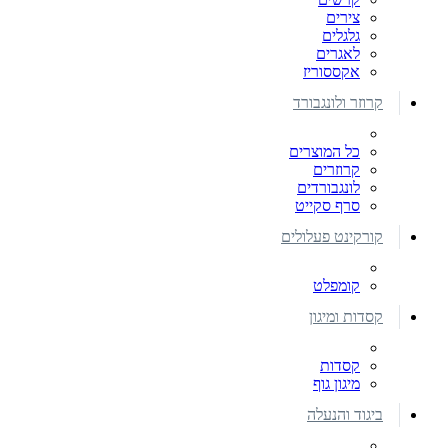
צירים
גלגלים
לאגרים
אקססוריז
קרוזר ולונגבורד
כל המוצרים
קרוזרים
לונגבורדים
סרף סקייט
קורקינט פעלולים
קומפלט
קסדות ומיגון
קסדות
מיגון גוף
ביגוד והנעלה