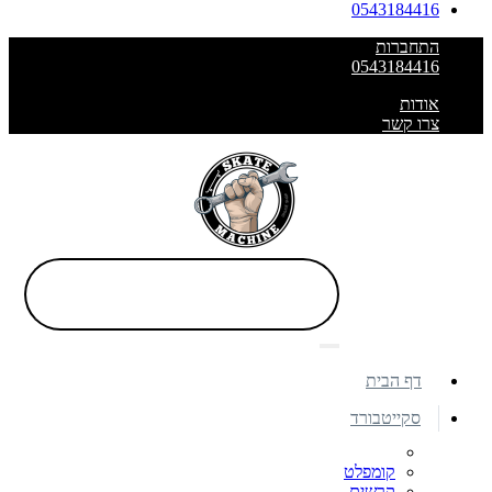
0543184416
התחברות
0543184416
אודות
צרו קשר
דף הבית
סקייטבורד
קומפלט
קרשים