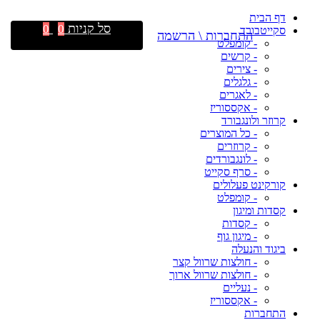
דף הבית
סל קניות
0
0
סקייטבורד
התחברות \ הרשמה
- קומפלט
- קרשים
- צירים
- גלגלים
- לאגרים
- אקססוריז
קרוזר ולונגבורד
- כל המוצרים
- קרוזרים
- לונגבורדים
- סרף סקייט
קורקינט פעלולים
- קומפלט
קסדות ומיגון
- קסדות
- מיגון גוף
ביגוד והנעלה
- חולצות שרוול קצר
- חולצות שרוול ארוך
- נעליים
- אקססוריז
התחברות