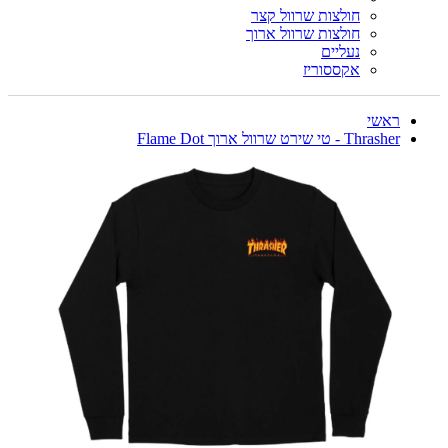
חולצות שרוול קצר
חולצות שרוול ארוך
נעליים
אקססוריז
ראשי
Thrasher - טי שירט שרוול ארוך Flame Dot