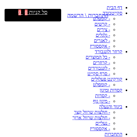
דף הבית
סל קניות
0
0
סקייטבורד
התחברות \ הרשמה
- קומפלט
- קרשים
- צירים
- גלגלים
- לאגרים
- אקססוריז
קרוזר ולונגבורד
- כל המוצרים
- קרוזרים
- לונגבורדים
- סרף סקייט
קורקינט פעלולים
- קומפלט
קסדות ומיגון
- קסדות
- מיגון גוף
ביגוד והנעלה
- חולצות שרוול קצר
- חולצות שרוול ארוך
- נעליים
- אקססוריז
התחברות