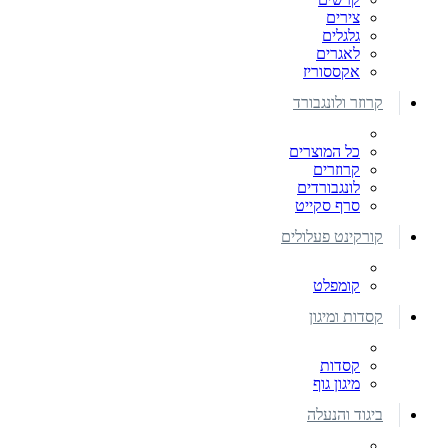
צירים
גלגלים
לאגרים
אקססוריז
קרוזר ולונגבורד
כל המוצרים
קרוזרים
לונגבורדים
סרף סקייט
קורקינט פעלולים
קומפלט
קסדות ומיגון
קסדות
מיגון גוף
ביגוד והנעלה