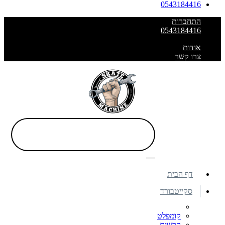
0543184416
התחברות
0543184416
אודות
צרו קשר
דף הבית
סקייטבורד
קומפלט
קרשים