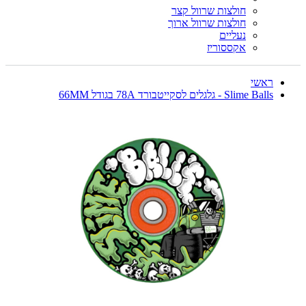
חולצות שרוול קצר
חולצות שרוול ארוך
נעליים
אקססוריז
ראשי
Slime Balls - גלגלים לסקייטבורד 78A בגודל 66MM