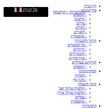
דף הבית
סל קניות
0
0
סקייטבורד
התחברות \ הרשמה
- קומפלט
- קרשים
- צירים
- גלגלים
- לאגרים
- אקססוריז
קרוזר ולונגבורד
- כל המוצרים
- קרוזרים
- לונגבורדים
- סרף סקייט
קורקינט פעלולים
- קומפלט
קסדות ומיגון
- קסדות
- מיגון גוף
ביגוד והנעלה
- חולצות שרוול קצר
- חולצות שרוול ארוך
- נעליים
- אקססוריז
התחברות