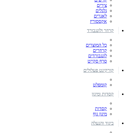
צירים
גלגלים
לאגרים
אקססוריז
קרוזר ולונגבורד
כל המוצרים
קרוזרים
לונגבורדים
סרף סקייט
קורקינט פעלולים
קומפלט
קסדות ומיגון
קסדות
מיגון גוף
ביגוד והנעלה