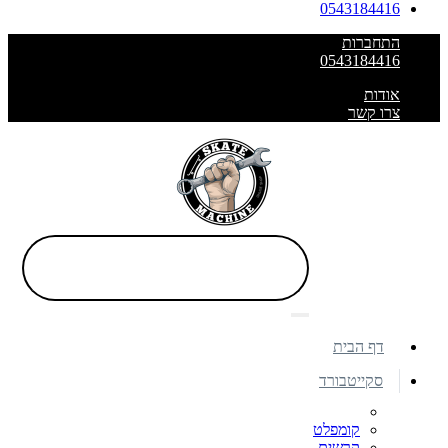
0543184416
התחברות
0543184416
אודות
צרו קשר
דף הבית
סקייטבורד
קומפלט
קרשים