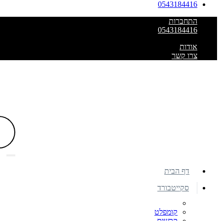
0543184416
התחברות
0543184416
אודות
צרו קשר
דף הבית
סקייטבורד
קומפלט
קרשים