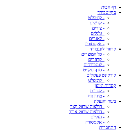
דף הבית
סקייטבורד
- קומפלט
- קרשים
- צירים
- גלגלים
- לאגרים
- אקססוריז
קרוזר ולונגבורד
- כל המוצרים
- קרוזרים
- לונגבורדים
- סרף סקייט
קורקינט פעלולים
- קומפלט
קסדות ומיגון
- קסדות
- מיגון גוף
ביגוד והנעלה
- חולצות שרוול קצר
- חולצות שרוול ארוך
- נעליים
- אקססוריז
התחברות