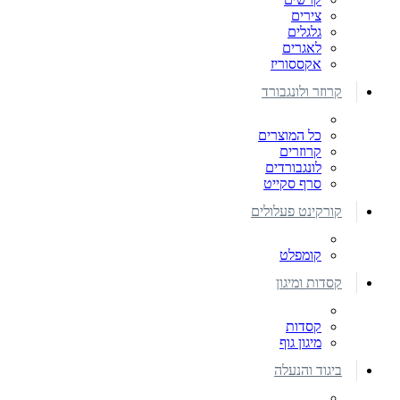
צירים
גלגלים
לאגרים
אקססוריז
קרוזר ולונגבורד
כל המוצרים
קרוזרים
לונגבורדים
סרף סקייט
קורקינט פעלולים
קומפלט
קסדות ומיגון
קסדות
מיגון גוף
ביגוד והנעלה