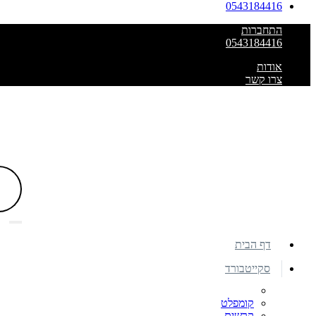
0543184416
התחברות
0543184416
אודות
צרו קשר
דף הבית
סקייטבורד
קומפלט
קרשים