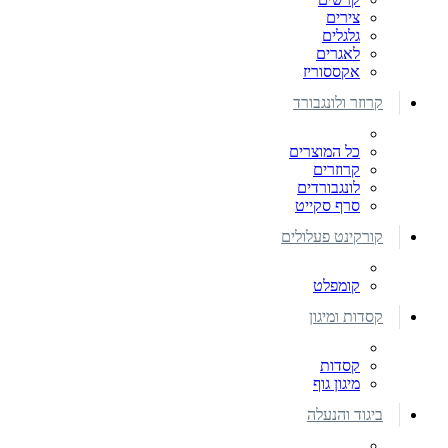
צירים
גלגלים
לאגרים
אקססוריז
קרוזר ולונגבורד
כל המוצרים
קרוזרים
לונגבורדים
סרף סקייט
קורקינט פעלולים
קומפלט
קסדות ומיגון
קסדות
מיגון גוף
ביגוד והנעלה