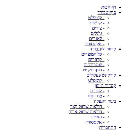
דף הבית
סקייטבורד
- קומפלט
- קרשים
- צירים
- גלגלים
- לאגרים
- אקססוריז
קרוזר ולונגבורד
- כל המוצרים
- קרוזרים
- לונגבורדים
- סרף סקייט
קורקינט פעלולים
- קומפלט
קסדות ומיגון
- קסדות
- מיגון גוף
ביגוד והנעלה
- חולצות שרוול קצר
- חולצות שרוול ארוך
- נעליים
- אקססוריז
התחברות