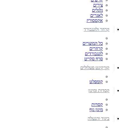
צירים
גלגלים
לאגרים
אקססוריז
קרוזר ולונגבורד
כל המוצרים
קרוזרים
לונגבורדים
סרף סקייט
קורקינט פעלולים
קומפלט
קסדות ומיגון
קסדות
מיגון גוף
ביגוד והנעלה