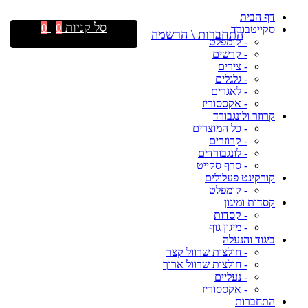
דף הבית
סל קניות
0
0
סקייטבורד
התחברות \ הרשמה
- קומפלט
- קרשים
- צירים
- גלגלים
- לאגרים
- אקססוריז
קרוזר ולונגבורד
- כל המוצרים
- קרוזרים
- לונגבורדים
- סרף סקייט
קורקינט פעלולים
- קומפלט
קסדות ומיגון
- קסדות
- מיגון גוף
ביגוד והנעלה
- חולצות שרוול קצר
- חולצות שרוול ארוך
- נעליים
- אקססוריז
התחברות