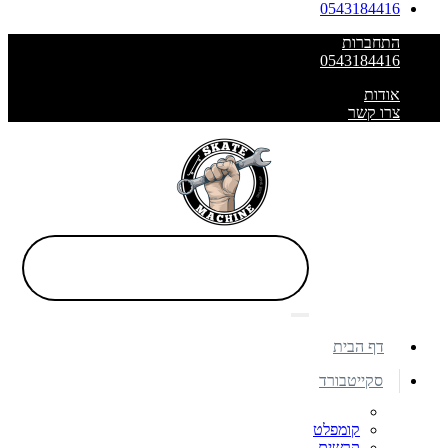
0543184416
התחברות
0543184416
אודות
צרו קשר
דף הבית
סקייטבורד
קומפלט
קרשים