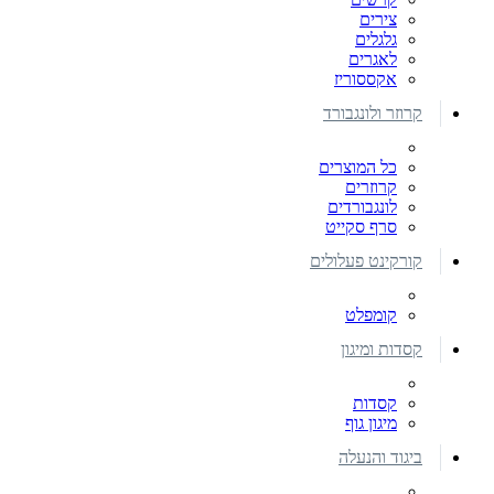
צירים
גלגלים
לאגרים
אקססוריז
קרוזר ולונגבורד
כל המוצרים
קרוזרים
לונגבורדים
סרף סקייט
קורקינט פעלולים
קומפלט
קסדות ומיגון
קסדות
מיגון גוף
ביגוד והנעלה