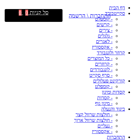
דף הבית
סל קניות
0
0
סקייטבורד
התחברות \ הרשמה
- קומפלט
- קרשים
- צירים
- גלגלים
- לאגרים
- אקססוריז
קרוזר ולונגבורד
- כל המוצרים
- קרוזרים
- לונגבורדים
- סרף סקייט
קורקינט פעלולים
- קומפלט
קסדות ומיגון
- קסדות
- מיגון גוף
ביגוד והנעלה
- חולצות שרוול קצר
- חולצות שרוול ארוך
- נעליים
- אקססוריז
התחברות