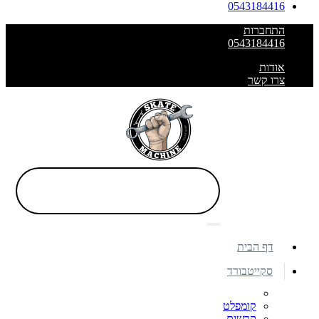
0543184416
התחברות
0543184416
אודות
צרו קשר
דף הבית
סקייטבורד
קומפלט
קרשים