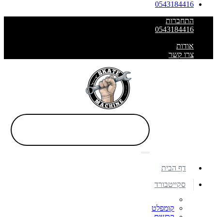
0543184416
התחברות
0543184416
אודות
צרו קשר
דף הבית
סקייטבורד
קומפלט
קרשים