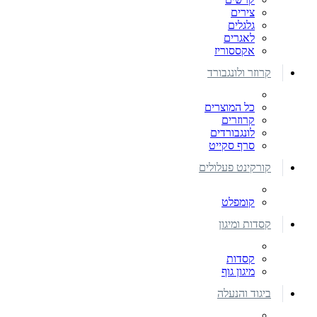
צירים
גלגלים
לאגרים
אקססוריז
קרוזר ולונגבורד
כל המוצרים
קרוזרים
לונגבורדים
סרף סקייט
קורקינט פעלולים
קומפלט
קסדות ומיגון
קסדות
מיגון גוף
ביגוד והנעלה