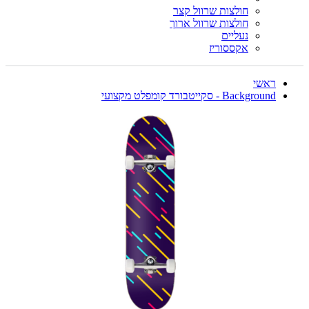
חולצות שרוול קצר
חולצות שרוול ארוך
נעליים
אקססוריז
ראשי
Background - סקייטבורד קומפלט מקצועי