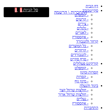
דף הבית
סל קניות
0
0
סקייטבורד
התחברות \ הרשמה
- קומפלט
- קרשים
- צירים
- גלגלים
- לאגרים
- אקססוריז
קרוזר ולונגבורד
- כל המוצרים
- קרוזרים
- לונגבורדים
- סרף סקייט
קורקינט פעלולים
- קומפלט
קסדות ומיגון
- קסדות
- מיגון גוף
ביגוד והנעלה
- חולצות שרוול קצר
- חולצות שרוול ארוך
- נעליים
- אקססוריז
התחברות