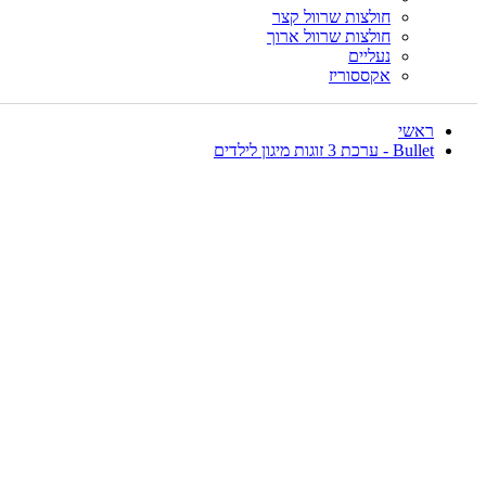
חולצות שרוול קצר
חולצות שרוול ארוך
נעליים
אקססוריז
ראשי
Bullet - ערכת 3 זוגות מיגון לילדים