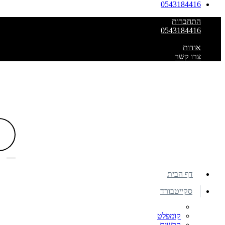
0543184416
התחברות
0543184416
אודות
צרו קשר
דף הבית
סקייטבורד
קומפלט
קרשים