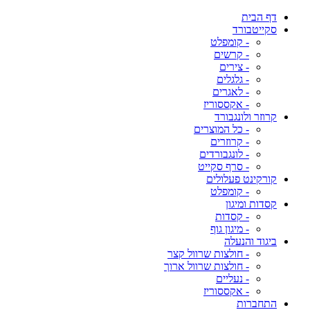
דף הבית
סקייטבורד
- קומפלט
- קרשים
- צירים
- גלגלים
- לאגרים
- אקססוריז
קרוזר ולונגבורד
- כל המוצרים
- קרוזרים
- לונגבורדים
- סרף סקייט
קורקינט פעלולים
- קומפלט
קסדות ומיגון
- קסדות
- מיגון גוף
ביגוד והנעלה
- חולצות שרוול קצר
- חולצות שרוול ארוך
- נעליים
- אקססוריז
התחברות