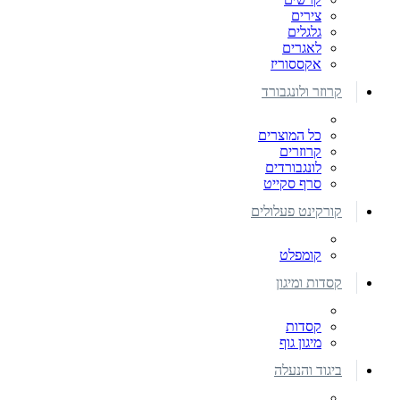
צירים
גלגלים
לאגרים
אקססוריז
קרוזר ולונגבורד
כל המוצרים
קרוזרים
לונגבורדים
סרף סקייט
קורקינט פעלולים
קומפלט
קסדות ומיגון
קסדות
מיגון גוף
ביגוד והנעלה