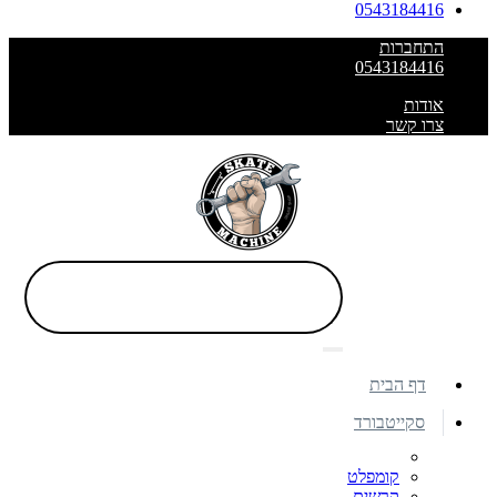
0543184416
התחברות
0543184416
אודות
צרו קשר
דף הבית
סקייטבורד
קומפלט
קרשים