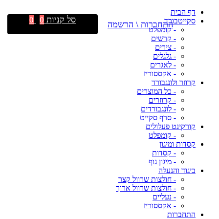
דף הבית
סל קניות
0
0
סקייטבורד
התחברות \ הרשמה
- קומפלט
- קרשים
- צירים
- גלגלים
- לאגרים
- אקססוריז
קרוזר ולונגבורד
- כל המוצרים
- קרוזרים
- לונגבורדים
- סרף סקייט
קורקינט פעלולים
- קומפלט
קסדות ומיגון
- קסדות
- מיגון גוף
ביגוד והנעלה
- חולצות שרוול קצר
- חולצות שרוול ארוך
- נעליים
- אקססוריז
התחברות