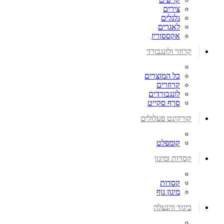
צירים
גלגלים
לאגרים
אקססוריז
קרוזר ולונגבורד
כל המוצרים
קרוזרים
לונגבורדים
סרף סקייט
קורקינט פעלולים
קומפלט
קסדות ומיגון
קסדות
מיגון גוף
ביגוד והנעלה