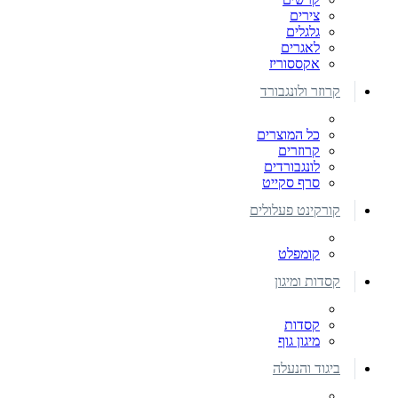
צירים
גלגלים
לאגרים
אקססוריז
קרוזר ולונגבורד
כל המוצרים
קרוזרים
לונגבורדים
סרף סקייט
קורקינט פעלולים
קומפלט
קסדות ומיגון
קסדות
מיגון גוף
ביגוד והנעלה