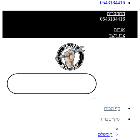
0543184416
התחברות
0543184416
אודות
צרו קשר
דף הבית
סקייטבורד
קומפלט
קרשים