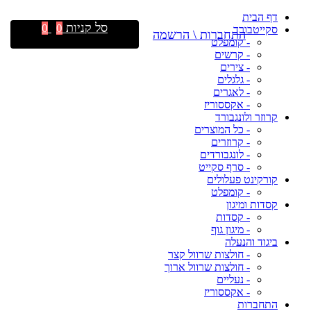
דף הבית
סל קניות
0
0
סקייטבורד
התחברות \ הרשמה
- קומפלט
- קרשים
- צירים
- גלגלים
- לאגרים
- אקססוריז
קרוזר ולונגבורד
- כל המוצרים
- קרוזרים
- לונגבורדים
- סרף סקייט
קורקינט פעלולים
- קומפלט
קסדות ומיגון
- קסדות
- מיגון גוף
ביגוד והנעלה
- חולצות שרוול קצר
- חולצות שרוול ארוך
- נעליים
- אקססוריז
התחברות