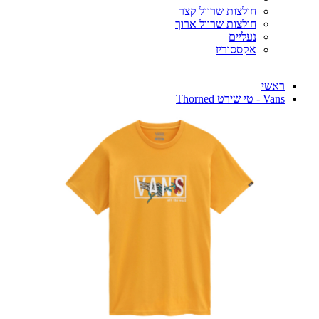
חולצות שרוול קצר
חולצות שרוול ארוך
נעליים
אקססוריז
ראשי
Vans - טי שירט Thorned