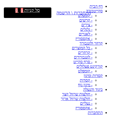
דף הבית
סל קניות
0
0
סקייטבורד
התחברות \ הרשמה
- קומפלט
- קרשים
- צירים
- גלגלים
- לאגרים
- אקססוריז
קרוזר ולונגבורד
- כל המוצרים
- קרוזרים
- לונגבורדים
- סרף סקייט
קורקינט פעלולים
- קומפלט
קסדות ומיגון
- קסדות
- מיגון גוף
ביגוד והנעלה
- חולצות שרוול קצר
- חולצות שרוול ארוך
- נעליים
- אקססוריז
התחברות