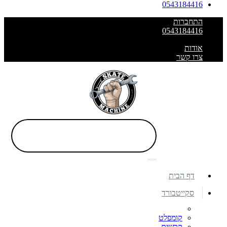
0543184416
התחברות
0543184416
אודות
צרו קשר
דף הבית
סקייטבורד
קומפלט
קרשים