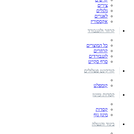
צירים
גלגלים
לאגרים
אקססוריז
קרוזר ולונגבורד
כל המוצרים
קרוזרים
לונגבורדים
סרף סקייט
קורקינט פעלולים
קומפלט
קסדות ומיגון
קסדות
מיגון גוף
ביגוד והנעלה