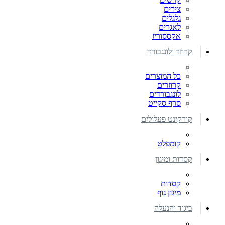
צירים
גלגלים
לאגרים
אקססוריז
קרוזר ולונגבורד
כל המוצרים
קרוזרים
לונגבורדים
סרף סקייט
קורקינט פעלולים
קומפלט
קסדות ומיגון
קסדות
מיגון גוף
ביגוד והנעלה