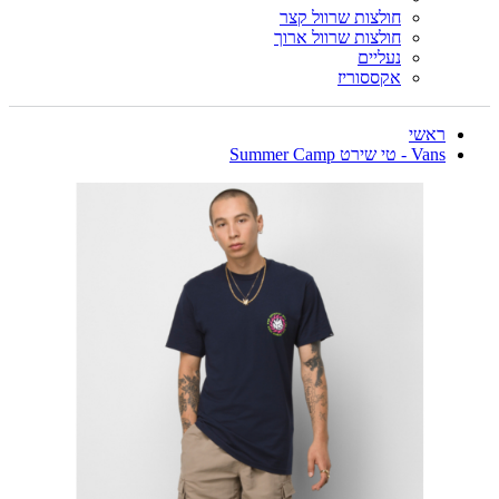
חולצות שרוול קצר
חולצות שרוול ארוך
נעליים
אקססוריז
ראשי
Vans - טי שירט Summer Camp