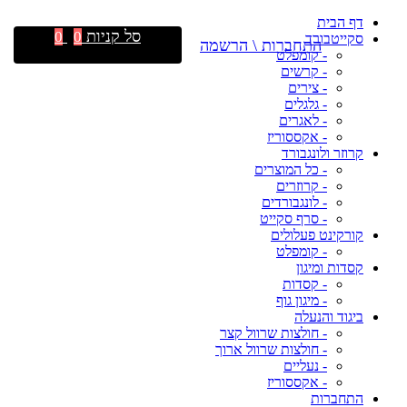
דף הבית
סל קניות
0
0
סקייטבורד
התחברות \ הרשמה
- קומפלט
- קרשים
- צירים
- גלגלים
- לאגרים
- אקססוריז
קרוזר ולונגבורד
- כל המוצרים
- קרוזרים
- לונגבורדים
- סרף סקייט
קורקינט פעלולים
- קומפלט
קסדות ומיגון
- קסדות
- מיגון גוף
ביגוד והנעלה
- חולצות שרוול קצר
- חולצות שרוול ארוך
- נעליים
- אקססוריז
התחברות