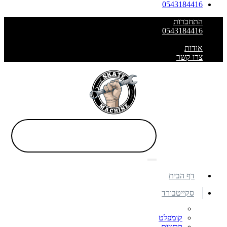
0543184416
התחברות
0543184416
אודות
צרו קשר
דף הבית
סקייטבורד
קומפלט
קרשים