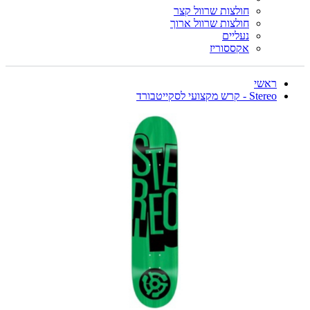
חולצות שרוול קצר
חולצות שרוול ארוך
נעליים
אקססוריז
ראשי
Stereo - קרש מקצועי לסקייטבורד