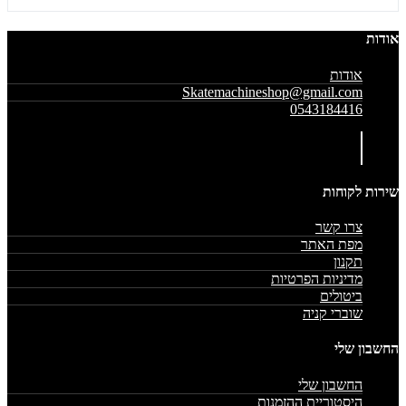
אודות
אודות
Skatemachineshop@gmail.com
0543184416
שירות לקוחות
צרו קשר
מפת האתר
תקנון
מדיניות הפרטיות
ביטולים
שוברי קניה
החשבון שלי
החשבון שלי
היסטוריית ההזמנות