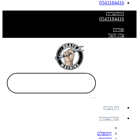
0543184416
התחברות
0543184416
אודות
צרו קשר
דף הבית
סקייטבורד
קומפלט
קרשים