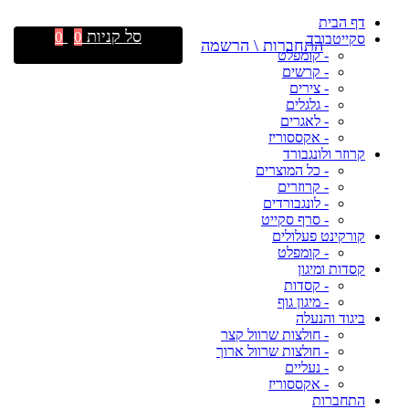
דף הבית
סל קניות
0
0
סקייטבורד
התחברות \ הרשמה
- קומפלט
- קרשים
- צירים
- גלגלים
- לאגרים
- אקססוריז
קרוזר ולונגבורד
- כל המוצרים
- קרוזרים
- לונגבורדים
- סרף סקייט
קורקינט פעלולים
- קומפלט
קסדות ומיגון
- קסדות
- מיגון גוף
ביגוד והנעלה
- חולצות שרוול קצר
- חולצות שרוול ארוך
- נעליים
- אקססוריז
התחברות