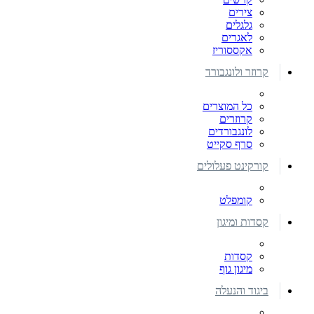
צירים
גלגלים
לאגרים
אקססוריז
קרוזר ולונגבורד
כל המוצרים
קרוזרים
לונגבורדים
סרף סקייט
קורקינט פעלולים
קומפלט
קסדות ומיגון
קסדות
מיגון גוף
ביגוד והנעלה