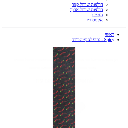
חולצות שרוול קצר
חולצות שרוול ארוך
נעליים
אקססוריז
ראשי
Spicy - גריפ לסקייטבורד