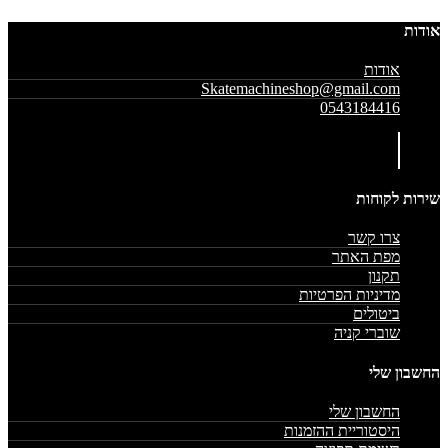
אודות
אודות
Skatemachineshop@gmail.com
0543184416
שירות לקוחות
צרו קשר
מפת האתר
תקנון
מדיניות הפרטיות
ביטולים
שוברי קניה
החשבון שלי
החשבון שלי
היסטוריית ההזמנות