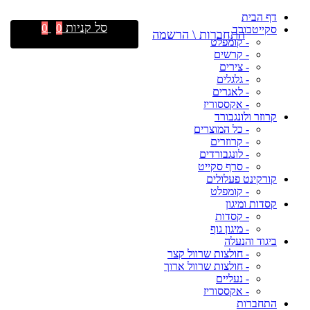
דף הבית
סל קניות
0
0
סקייטבורד
התחברות \ הרשמה
- קומפלט
- קרשים
- צירים
- גלגלים
- לאגרים
- אקססוריז
קרוזר ולונגבורד
- כל המוצרים
- קרוזרים
- לונגבורדים
- סרף סקייט
קורקינט פעלולים
- קומפלט
קסדות ומיגון
- קסדות
- מיגון גוף
ביגוד והנעלה
- חולצות שרוול קצר
- חולצות שרוול ארוך
- נעליים
- אקססוריז
התחברות