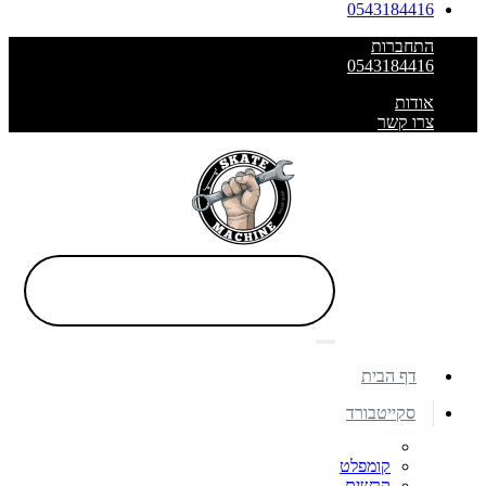
0543184416
התחברות
0543184416
אודות
צרו קשר
דף הבית
סקייטבורד
קומפלט
קרשים