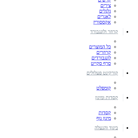
צירים
גלגלים
לאגרים
אקססוריז
קרוזר ולונגבורד
כל המוצרים
קרוזרים
לונגבורדים
סרף סקייט
קורקינט פעלולים
קומפלט
קסדות ומיגון
קסדות
מיגון גוף
ביגוד והנעלה