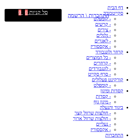
דף הבית
סל קניות
0
0
סקייטבורד
התחברות \ הרשמה
- קומפלט
- קרשים
- צירים
- גלגלים
- לאגרים
- אקססוריז
קרוזר ולונגבורד
- כל המוצרים
- קרוזרים
- לונגבורדים
- סרף סקייט
קורקינט פעלולים
- קומפלט
קסדות ומיגון
- קסדות
- מיגון גוף
ביגוד והנעלה
- חולצות שרוול קצר
- חולצות שרוול ארוך
- נעליים
- אקססוריז
התחברות