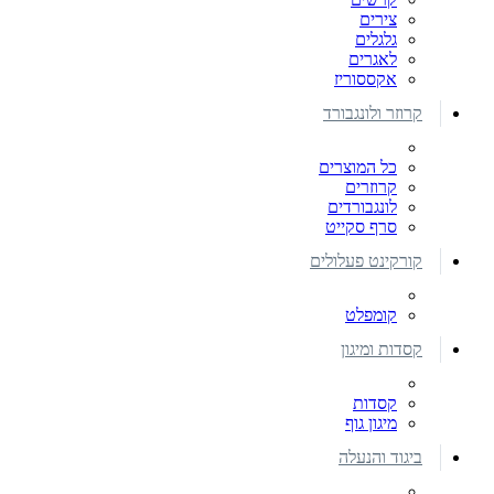
צירים
גלגלים
לאגרים
אקססוריז
קרוזר ולונגבורד
כל המוצרים
קרוזרים
לונגבורדים
סרף סקייט
קורקינט פעלולים
קומפלט
קסדות ומיגון
קסדות
מיגון גוף
ביגוד והנעלה