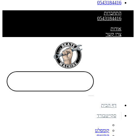
0543184416
התחברות
0543184416
אודות
צרו קשר
דף הבית
סקייטבורד
קומפלט
קרשים