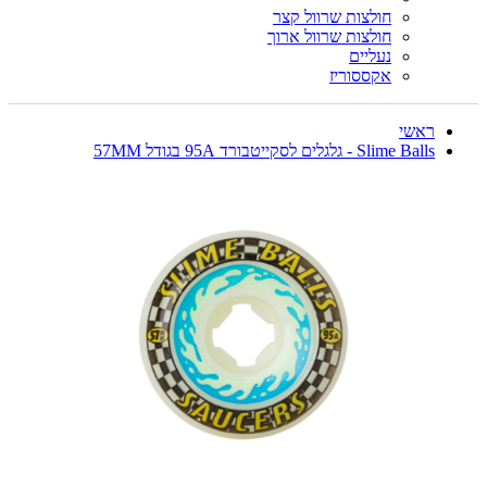
חולצות שרוול קצר
חולצות שרוול ארוך
נעליים
אקססוריז
ראשי
Slime Balls - גלגלים לסקייטבורד 95A בגודל 57MM