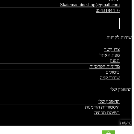
Skatemachineshop@gmail.com
0543184416
שירות לקוחות
צרו קשר
מפת האתר
תקנון
מדיניות הפרטיות
ביטולים
שוברי קניה
החשבון שלי
החשבון שלי
היסטוריית ההזמנות
רשימת תפוצה
נגישות