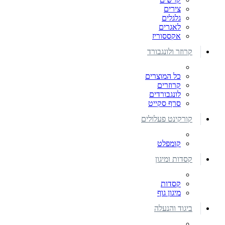
צירים
גלגלים
לאגרים
אקססוריז
קרוזר ולונגבורד
כל המוצרים
קרוזרים
לונגבורדים
סרף סקייט
קורקינט פעלולים
קומפלט
קסדות ומיגון
קסדות
מיגון גוף
ביגוד והנעלה