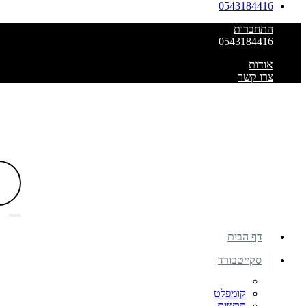
0543184416
התחברות
0543184416
אודות
צרו קשר
דף הבית
סקייטבורד
קומפלט
קרשים