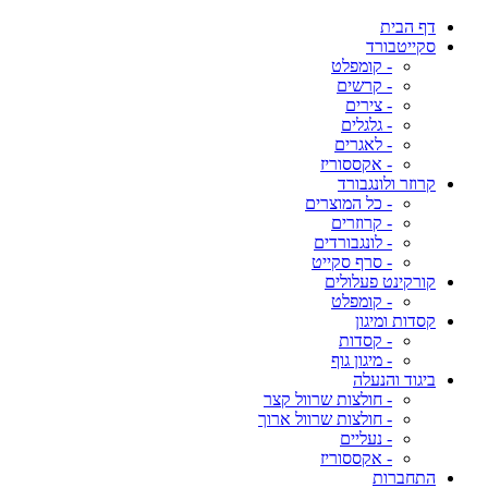
דף הבית
סקייטבורד
- קומפלט
- קרשים
- צירים
- גלגלים
- לאגרים
- אקססוריז
קרוזר ולונגבורד
- כל המוצרים
- קרוזרים
- לונגבורדים
- סרף סקייט
קורקינט פעלולים
- קומפלט
קסדות ומיגון
- קסדות
- מיגון גוף
ביגוד והנעלה
- חולצות שרוול קצר
- חולצות שרוול ארוך
- נעליים
- אקססוריז
התחברות