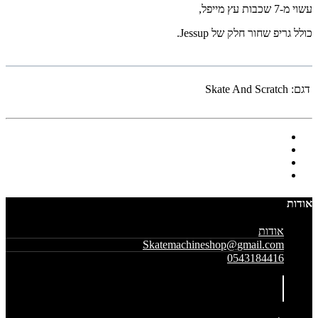
עשוי מ-7 שכבות עץ מייפל,
כולל גריפ שחור חלק של Jessup.
דגם:
Skate And Scratch
אודות
אודות
Skatemachineshop@gmail.com
0543184416