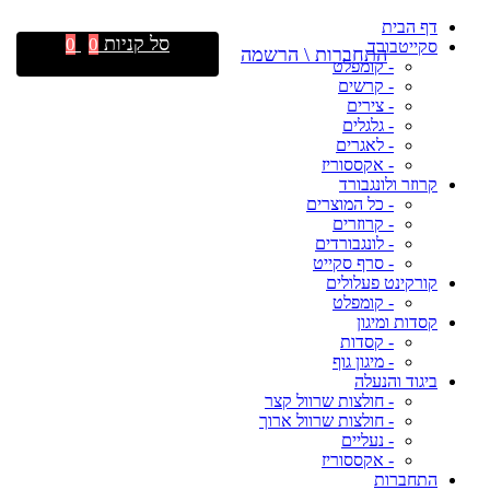
דף הבית
סל קניות
0
0
סקייטבורד
התחברות \ הרשמה
- קומפלט
- קרשים
- צירים
- גלגלים
- לאגרים
- אקססוריז
קרוזר ולונגבורד
- כל המוצרים
- קרוזרים
- לונגבורדים
- סרף סקייט
קורקינט פעלולים
- קומפלט
קסדות ומיגון
- קסדות
- מיגון גוף
ביגוד והנעלה
- חולצות שרוול קצר
- חולצות שרוול ארוך
- נעליים
- אקססוריז
התחברות