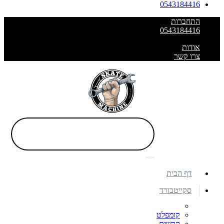
0543184416
התחברות
0543184416
אודות
צרו קשר
דף הבית
סקייטבורד
קומפלט
קרשים