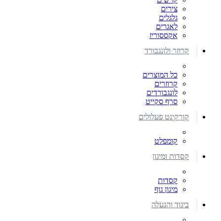
צירים
גלגלים
לאגרים
אקססוריז
קרוזר ולונגבורד
כל המוצרים
קרוזרים
לונגבורדים
סרף סקייט
קורקינט פעלולים
קומפלט
קסדות ומיגון
קסדות
מיגון גוף
ביגוד והנעלה