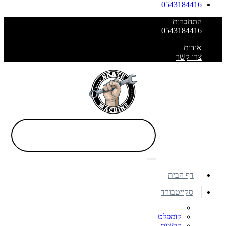
0543184416
התחברות
0543184416
אודות
צרו קשר
דף הבית
סקייטבורד
קומפלט
קרשים