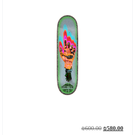
₪600.00
₪580.00