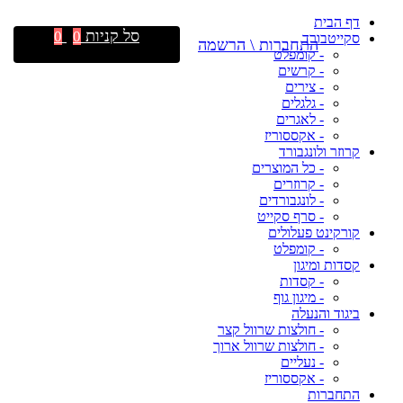
דף הבית
סל קניות
0
0
סקייטבורד
התחברות \ הרשמה
- קומפלט
- קרשים
- צירים
- גלגלים
- לאגרים
- אקססוריז
קרוזר ולונגבורד
- כל המוצרים
- קרוזרים
- לונגבורדים
- סרף סקייט
קורקינט פעלולים
- קומפלט
קסדות ומיגון
- קסדות
- מיגון גוף
ביגוד והנעלה
- חולצות שרוול קצר
- חולצות שרוול ארוך
- נעליים
- אקססוריז
התחברות