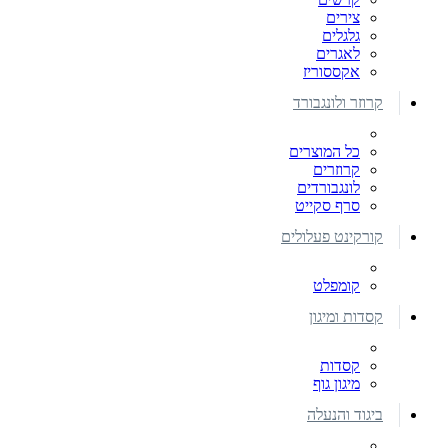
צירים
גלגלים
לאגרים
אקססוריז
קרוזר ולונגבורד
כל המוצרים
קרוזרים
לונגבורדים
סרף סקייט
קורקינט פעלולים
קומפלט
קסדות ומיגון
קסדות
מיגון גוף
ביגוד והנעלה