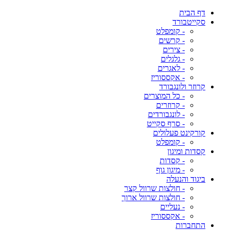
דף הבית
סקייטבורד
- קומפלט
- קרשים
- צירים
- גלגלים
- לאגרים
- אקססוריז
קרוזר ולונגבורד
- כל המוצרים
- קרוזרים
- לונגבורדים
- סרף סקייט
קורקינט פעלולים
- קומפלט
קסדות ומיגון
- קסדות
- מיגון גוף
ביגוד והנעלה
- חולצות שרוול קצר
- חולצות שרוול ארוך
- נעליים
- אקססוריז
התחברות