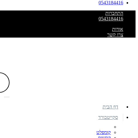
0543184416
התחברות
0543184416
אודות
צרו קשר
דף הבית
סקייטבורד
קומפלט
קרשים