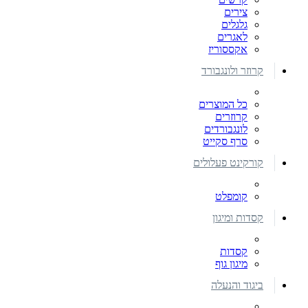
צירים
גלגלים
לאגרים
אקססוריז
קרוזר ולונגבורד
כל המוצרים
קרוזרים
לונגבורדים
סרף סקייט
קורקינט פעלולים
קומפלט
קסדות ומיגון
קסדות
מיגון גוף
ביגוד והנעלה