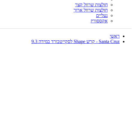
חולצות שרוול קצר
חולצות שרוול ארוך
נעליים
אקססוריז
ראשי
Santa Cruz - קרש Shape לסקייטבורד במידה 9.3