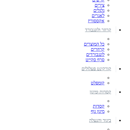
צירים
גלגלים
לאגרים
אקססוריז
קרוזר ולונגבורד
כל המוצרים
קרוזרים
לונגבורדים
סרף סקייט
קורקינט פעלולים
קומפלט
קסדות ומיגון
קסדות
מיגון גוף
ביגוד והנעלה