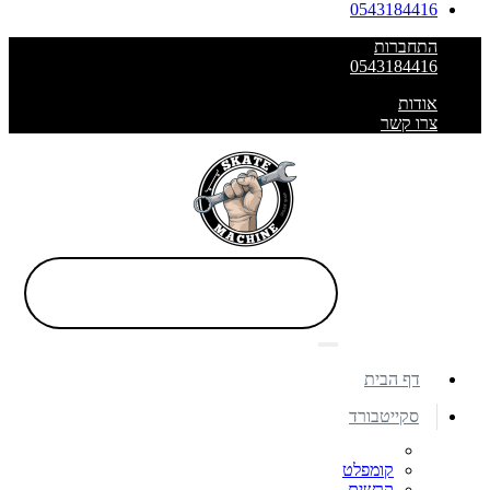
0543184416
התחברות
0543184416
אודות
צרו קשר
דף הבית
סקייטבורד
קומפלט
קרשים