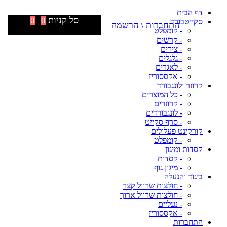
דף הבית
סל קניות
0
0
סקייטבורד
התחברות \ הרשמה
- קומפלט
- קרשים
- צירים
- גלגלים
- לאגרים
- אקססוריז
קרוזר ולונגבורד
- כל המוצרים
- קרוזרים
- לונגבורדים
- סרף סקייט
קורקינט פעלולים
- קומפלט
קסדות ומיגון
- קסדות
- מיגון גוף
ביגוד והנעלה
- חולצות שרוול קצר
- חולצות שרוול ארוך
- נעליים
- אקססוריז
התחברות