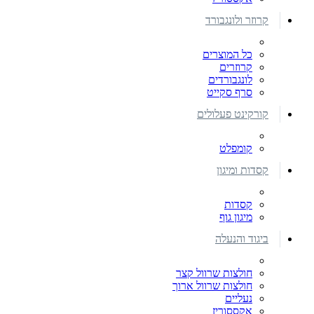
קרוזר ולונגבורד
כל המוצרים
קרוזרים
לונגבורדים
סרף סקייט
קורקינט פעלולים
קומפלט
קסדות ומיגון
קסדות
מיגון גוף
ביגוד והנעלה
חולצות שרוול קצר
חולצות שרוול ארוך
נעליים
אקססוריז