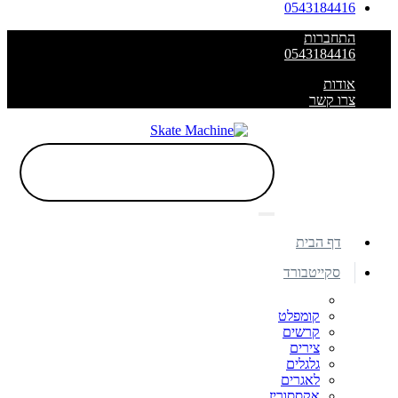
0543184416
התחברות
0543184416
אודות
צרו קשר
דף הבית
סקייטבורד
קומפלט
קרשים
צירים
גלגלים
לאגרים
אקססוריז