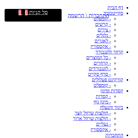
דף הבית
סל קניות
0
0
סקייטבורד
התחברות \ הרשמה
- קומפלט
- קרשים
- צירים
- גלגלים
- לאגרים
- אקססוריז
קרוזר ולונגבורד
- כל המוצרים
- קרוזרים
- לונגבורדים
- סרף סקייט
קורקינט פעלולים
- קומפלט
קסדות ומיגון
- קסדות
- מיגון גוף
ביגוד והנעלה
- חולצות שרוול קצר
- חולצות שרוול ארוך
- נעליים
- אקססוריז
התחברות