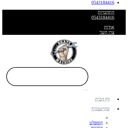
0543184416
התחברות
0543184416
אודות
צרו קשר
דף הבית
סקייטבורד
קומפלט
קרשים