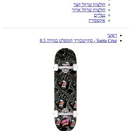
חולצות שרוול קצר
חולצות שרוול ארוך
נעליים
אקססוריז
ראשי
Santa Cruz - סקייטבורד קומפלט במידה 8.5