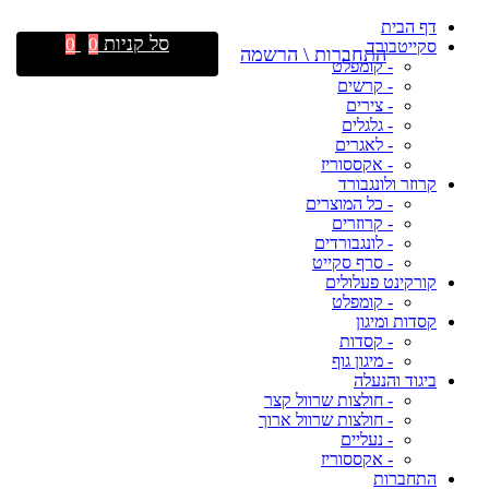
דף הבית
סל קניות
0
0
סקייטבורד
התחברות \ הרשמה
- קומפלט
- קרשים
- צירים
- גלגלים
- לאגרים
- אקססוריז
קרוזר ולונגבורד
- כל המוצרים
- קרוזרים
- לונגבורדים
- סרף סקייט
קורקינט פעלולים
- קומפלט
קסדות ומיגון
- קסדות
- מיגון גוף
ביגוד והנעלה
- חולצות שרוול קצר
- חולצות שרוול ארוך
- נעליים
- אקססוריז
התחברות