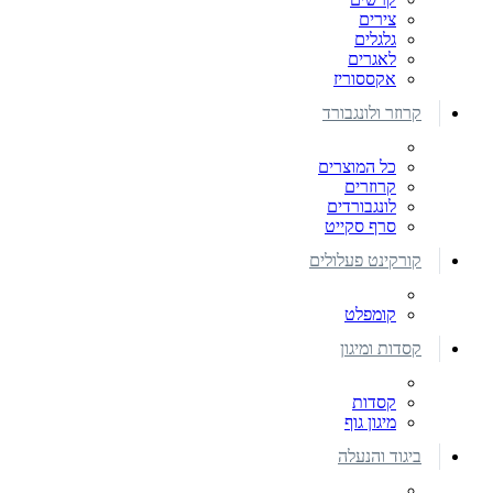
צירים
גלגלים
לאגרים
אקססוריז
קרוזר ולונגבורד
כל המוצרים
קרוזרים
לונגבורדים
סרף סקייט
קורקינט פעלולים
קומפלט
קסדות ומיגון
קסדות
מיגון גוף
ביגוד והנעלה