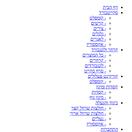
דף הבית
סקייטבורד
- קומפלט
- קרשים
- צירים
- גלגלים
- לאגרים
- אקססוריז
קרוזר ולונגבורד
- כל המוצרים
- קרוזרים
- לונגבורדים
- סרף סקייט
קורקינט פעלולים
- קומפלט
קסדות ומיגון
- קסדות
- מיגון גוף
ביגוד והנעלה
- חולצות שרוול קצר
- חולצות שרוול ארוך
- נעליים
- אקססוריז
התחברות