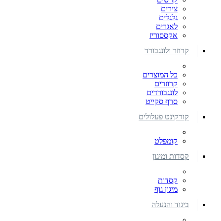
צירים
גלגלים
לאגרים
אקססוריז
קרוזר ולונגבורד
כל המוצרים
קרוזרים
לונגבורדים
סרף סקייט
קורקינט פעלולים
קומפלט
קסדות ומיגון
קסדות
מיגון גוף
ביגוד והנעלה