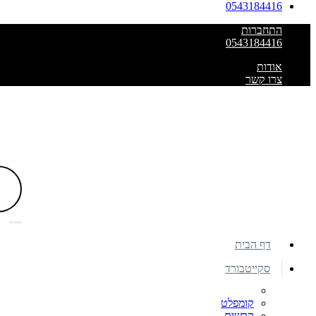
0543184416
התחברות
0543184416
אודות
צרו קשר
דף הבית
סקייטבורד
קומפלט
קרשים