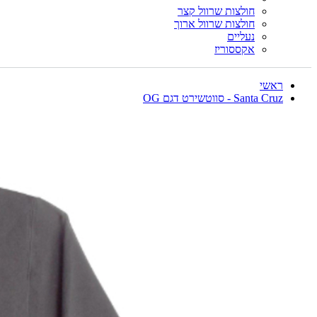
חולצות שרוול קצר
חולצות שרוול ארוך
נעליים
אקססוריז
ראשי
Santa Cruz - סווטשירט דגם OG