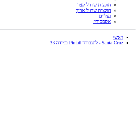
חולצות שרוול קצר
חולצות שרוול ארוך
נעליים
אקססוריז
ראשי
Santa Cruz - לונגבורד Pintail במידה 33