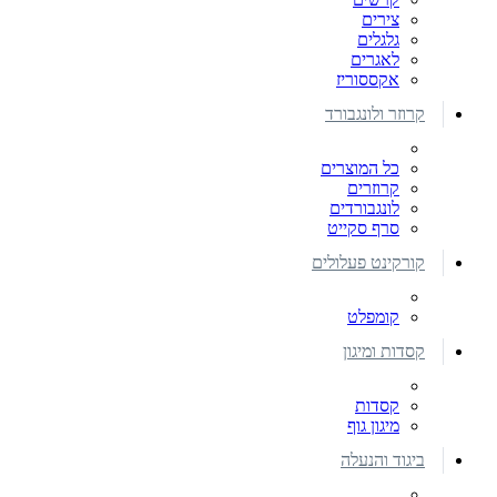
צירים
גלגלים
לאגרים
אקססוריז
קרוזר ולונגבורד
כל המוצרים
קרוזרים
לונגבורדים
סרף סקייט
קורקינט פעלולים
קומפלט
קסדות ומיגון
קסדות
מיגון גוף
ביגוד והנעלה