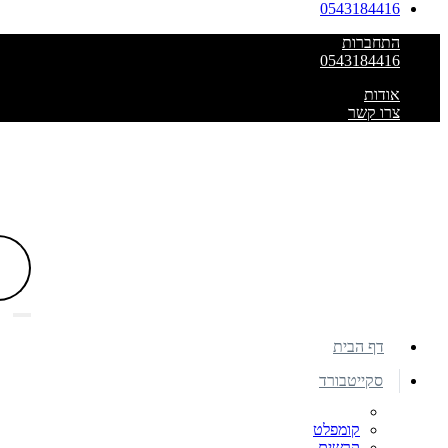
0543184416
התחברות
0543184416
אודות
צרו קשר
דף הבית
סקייטבורד
קומפלט
קרשים