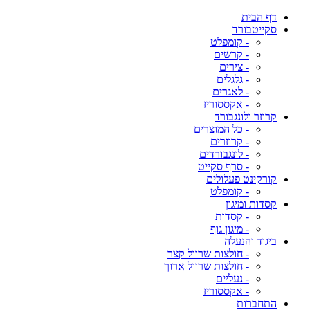
דף הבית
סקייטבורד
- קומפלט
- קרשים
- צירים
- גלגלים
- לאגרים
- אקססוריז
קרוזר ולונגבורד
- כל המוצרים
- קרוזרים
- לונגבורדים
- סרף סקייט
קורקינט פעלולים
- קומפלט
קסדות ומיגון
- קסדות
- מיגון גוף
ביגוד והנעלה
- חולצות שרוול קצר
- חולצות שרוול ארוך
- נעליים
- אקססוריז
התחברות