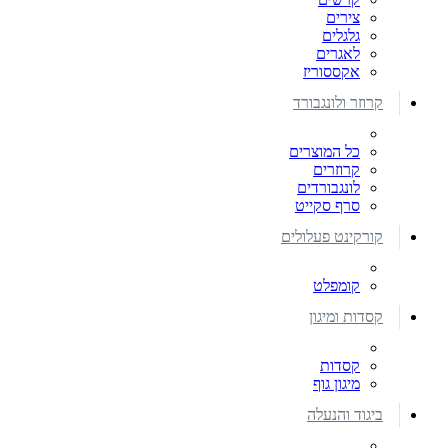
צירים
גלגלים
לאגרים
אקססוריז
קרוזר ולונגבורד
כל המוצרים
קרוזרים
לונגבורדים
סרף סקייט
קורקינט פעלולים
קומפלט
קסדות ומיגון
קסדות
מיגון גוף
ביגוד והנעלה