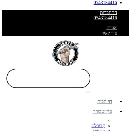
0543184416
התחברות
0543184416
אודות
צרו קשר
דף הבית
סקייטבורד
קומפלט
קרשים