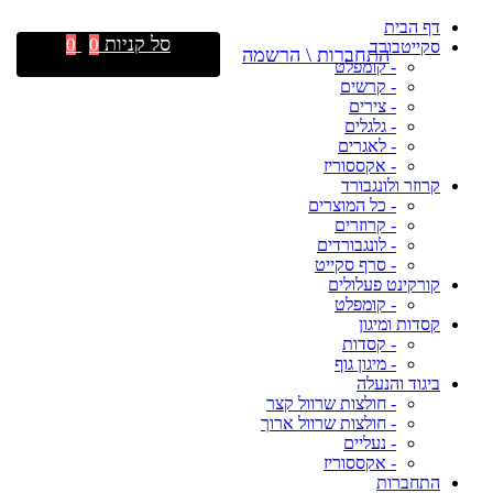
דף הבית
סל קניות
0
0
סקייטבורד
התחברות \ הרשמה
- קומפלט
- קרשים
- צירים
- גלגלים
- לאגרים
- אקססוריז
קרוזר ולונגבורד
- כל המוצרים
- קרוזרים
- לונגבורדים
- סרף סקייט
קורקינט פעלולים
- קומפלט
קסדות ומיגון
- קסדות
- מיגון גוף
ביגוד והנעלה
- חולצות שרוול קצר
- חולצות שרוול ארוך
- נעליים
- אקססוריז
התחברות