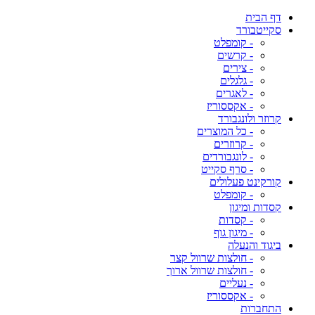
דף הבית
סקייטבורד
- קומפלט
- קרשים
- צירים
- גלגלים
- לאגרים
- אקססוריז
קרוזר ולונגבורד
- כל המוצרים
- קרוזרים
- לונגבורדים
- סרף סקייט
קורקינט פעלולים
- קומפלט
קסדות ומיגון
- קסדות
- מיגון גוף
ביגוד והנעלה
- חולצות שרוול קצר
- חולצות שרוול ארוך
- נעליים
- אקססוריז
התחברות