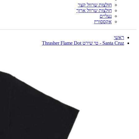
חולצות שרוול קצר
חולצות שרוול ארוך
נעליים
אקססוריז
ראשי
Santa Cruz - טי שירט Thrasher Flame Dot