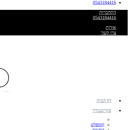
0543184416
התחברות
0543184416
אודות
צרו קשר
דף הבית
סקייטבורד
קומפלט
קרשים