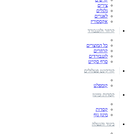
צירים
גלגלים
לאגרים
אקססוריז
קרוזר ולונגבורד
כל המוצרים
קרוזרים
לונגבורדים
סרף סקייט
קורקינט פעלולים
קומפלט
קסדות ומיגון
קסדות
מיגון גוף
ביגוד והנעלה