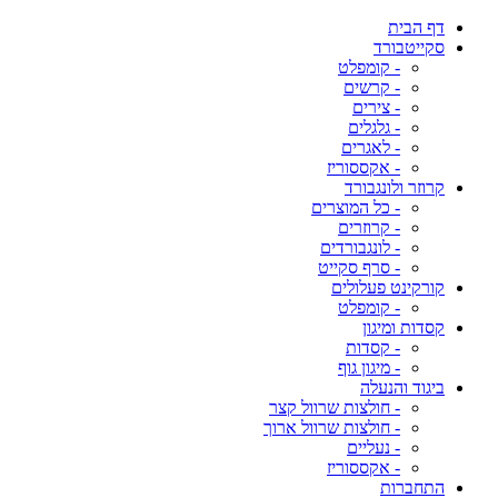
דף הבית
סקייטבורד
- קומפלט
- קרשים
- צירים
- גלגלים
- לאגרים
- אקססוריז
קרוזר ולונגבורד
- כל המוצרים
- קרוזרים
- לונגבורדים
- סרף סקייט
קורקינט פעלולים
- קומפלט
קסדות ומיגון
- קסדות
- מיגון גוף
ביגוד והנעלה
- חולצות שרוול קצר
- חולצות שרוול ארוך
- נעליים
- אקססוריז
התחברות