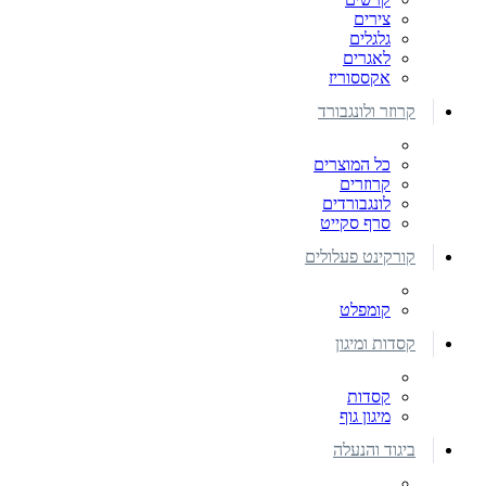
צירים
גלגלים
לאגרים
אקססוריז
קרוזר ולונגבורד
כל המוצרים
קרוזרים
לונגבורדים
סרף סקייט
קורקינט פעלולים
קומפלט
קסדות ומיגון
קסדות
מיגון גוף
ביגוד והנעלה