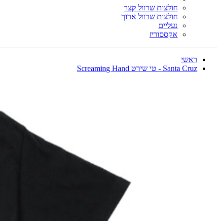
חולצות שרוול קצר
חולצות שרוול ארוך
נעליים
אקססוריז
ראשי
Santa Cruz - טי שירט Screaming Hand