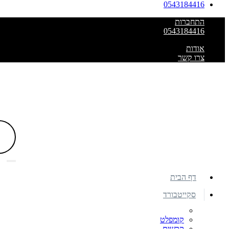
0543184416
התחברות
0543184416
אודות
צרו קשר
דף הבית
סקייטבורד
קומפלט
קרשים