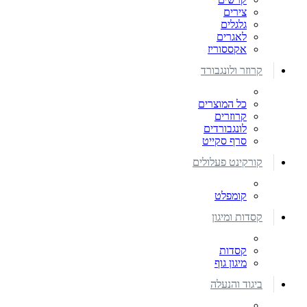
צירים
גלגלים
לאגרים
אקססוריז
קרוזר ולונגבורד
כל המוצרים
קרוזרים
לונגבורדים
סרף סקייט
קורקינט פעלולים
קומפלט
קסדות ומיגון
קסדות
מיגון גוף
ביגוד והנעלה