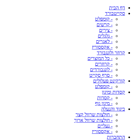
דף הבית
סקייטבורד
- קומפלט
- קרשים
- צירים
- גלגלים
- לאגרים
- אקססוריז
קרוזר ולונגבורד
- כל המוצרים
- קרוזרים
- לונגבורדים
- סרף סקייט
קורקינט פעלולים
- קומפלט
קסדות ומיגון
- קסדות
- מיגון גוף
ביגוד והנעלה
- חולצות שרוול קצר
- חולצות שרוול ארוך
- נעליים
- אקססוריז
התחברות