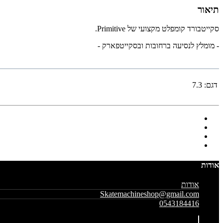
תיאור
סקייטבורד קומפלט מקצועי של Primitive.
- מומלץ לנסיעה ברחובות ובסקייטפארק -
דגם:
7.3
אודות
אודות
Skatemachineshop@gmail.com
0543184416