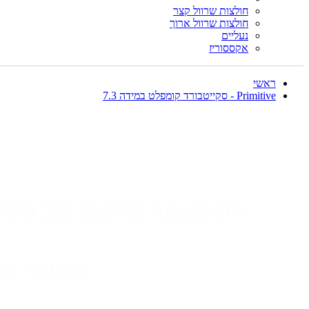
חולצות שרוול קצר
חולצות שרוול ארוך
נעליים
אקססוריז
ראשי
Primitive - סקייטבורד קומפלט במידה 7.3