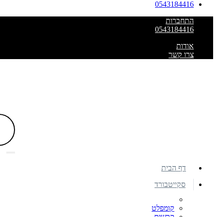
0543184416
התחברות
0543184416
אודות
צרו קשר
דף הבית
סקייטבורד
קומפלט
קרשים