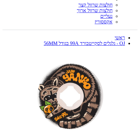
חולצות שרוול קצר
חולצות שרוול ארוך
נעליים
אקססוריז
ראשי
OJ - גלגלים לסקייטבורד 99A בגודל 56MM