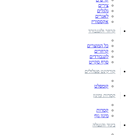
צירים
גלגלים
לאגרים
אקססוריז
קרוזר ולונגבורד
כל המוצרים
קרוזרים
לונגבורדים
סרף סקייט
קורקינט פעלולים
קומפלט
קסדות ומיגון
קסדות
מיגון גוף
ביגוד והנעלה