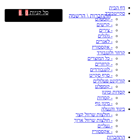
דף הבית
סל קניות
0
0
סקייטבורד
התחברות \ הרשמה
- קומפלט
- קרשים
- צירים
- גלגלים
- לאגרים
- אקססוריז
קרוזר ולונגבורד
- כל המוצרים
- קרוזרים
- לונגבורדים
- סרף סקייט
קורקינט פעלולים
- קומפלט
קסדות ומיגון
- קסדות
- מיגון גוף
ביגוד והנעלה
- חולצות שרוול קצר
- חולצות שרוול ארוך
- נעליים
- אקססוריז
התחברות