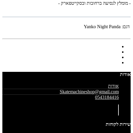
- מומלץ לנסיעה ברחובות ובסקייטפארק -
דגם:
Yanko Night Panda
אודות
אודות
Skatemachineshop@gmail.com
0543184416
שירות לקוחות