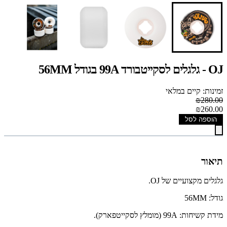
OJ - גלגלים לסקייטבורד 99A בגודל 56MM
זמינות: קיים במלאי
₪280.00
₪260.00
הוספה לסל
תיאור
גלגלים מקצועיים של OJ.
גודל: 56MM
מידת קשיחות: 99A (מומלץ לסקייטפארק).