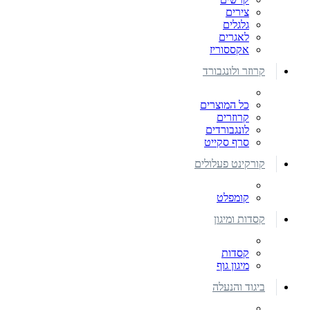
צירים
גלגלים
לאגרים
אקססוריז
קרוזר ולונגבורד
כל המוצרים
קרוזרים
לונגבורדים
סרף סקייט
קורקינט פעלולים
קומפלט
קסדות ומיגון
קסדות
מיגון גוף
ביגוד והנעלה