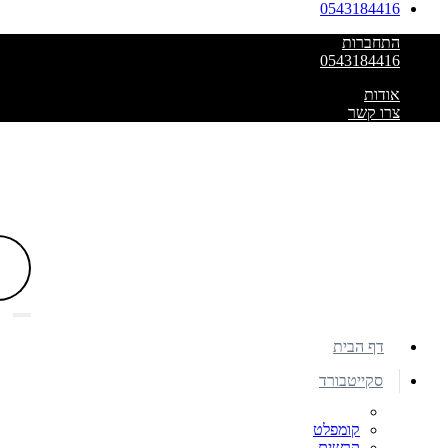
0543184416
התחברות
0543184416
אודות
צרו קשר
דף הבית
סקייטבורד
קומפלט
קרשים