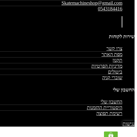
Skatemachineshop@gmail.com
0543184416
שירות לקוחות
צרו קשר
מפת האתר
תקנון
מדיניות הפרטיות
ביטולים
שוברי קניה
החשבון שלי
החשבון שלי
היסטוריית ההזמנות
רשימת תפוצה
נגישות