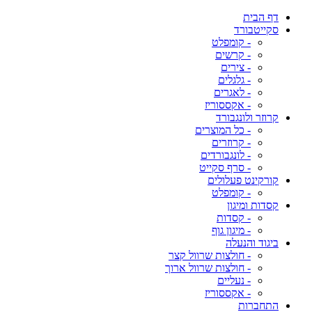
דף הבית
סקייטבורד
- קומפלט
- קרשים
- צירים
- גלגלים
- לאגרים
- אקססוריז
קרוזר ולונגבורד
- כל המוצרים
- קרוזרים
- לונגבורדים
- סרף סקייט
קורקינט פעלולים
- קומפלט
קסדות ומיגון
- קסדות
- מיגון גוף
ביגוד והנעלה
- חולצות שרוול קצר
- חולצות שרוול ארוך
- נעליים
- אקססוריז
התחברות