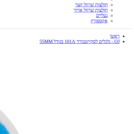
חולצות שרוול קצר
חולצות שרוול ארוך
נעליים
אקססוריז
ראשי
OJ - גלגלים לסקייטבורד 101A בגודל 55MM