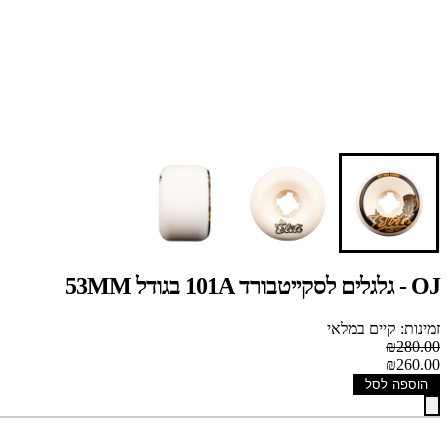
OJ - גלגלים לסקייטבורד 101A בגודל 53MM
זמינות: קיים במלאי
₪280.00
₪260.00
הוספה לסל