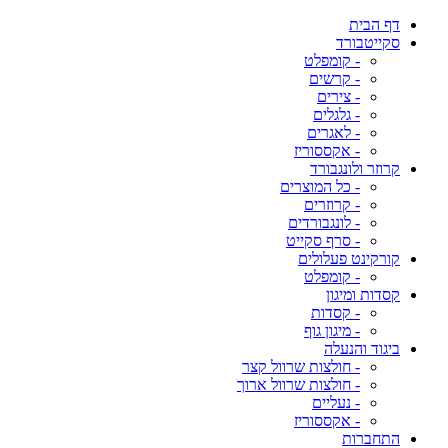
דף הבית
סקייטבורד
- קומפלט
- קרשים
- צירים
- גלגלים
- לאגרים
- אקססוריז
קרוזר ולונגבורד
- כל המוצרים
- קרוזרים
- לונגבורדים
- סרף סקייט
קורקינט פעלולים
- קומפלט
קסדות ומיגון
- קסדות
- מיגון גוף
ביגוד והנעלה
- חולצות שרוול קצר
- חולצות שרוול ארוך
- נעליים
- אקססוריז
התחברות