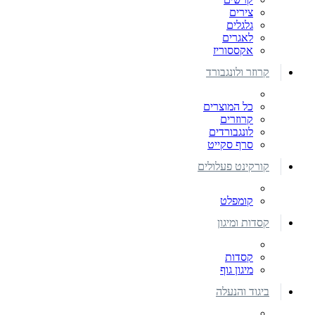
צירים
גלגלים
לאגרים
אקססוריז
קרוזר ולונגבורד
כל המוצרים
קרוזרים
לונגבורדים
סרף סקייט
קורקינט פעלולים
קומפלט
קסדות ומיגון
קסדות
מיגון גוף
ביגוד והנעלה