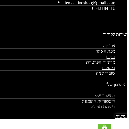
Skatemachineshop@gmail.com
0543184416
שירות לקוחות
צרו קשר
מפת האתר
תקנון
מדיניות הפרטיות
ביטולים
שוברי קניה
החשבון שלי
החשבון שלי
היסטוריית ההזמנות
רשימת תפוצה
נגישות