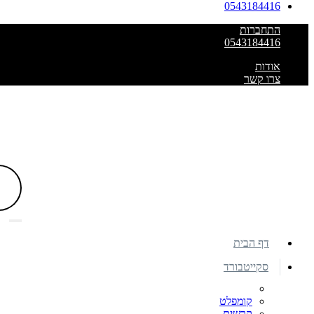
0543184416
התחברות
0543184416
אודות
צרו קשר
דף הבית
סקייטבורד
קומפלט
קרשים