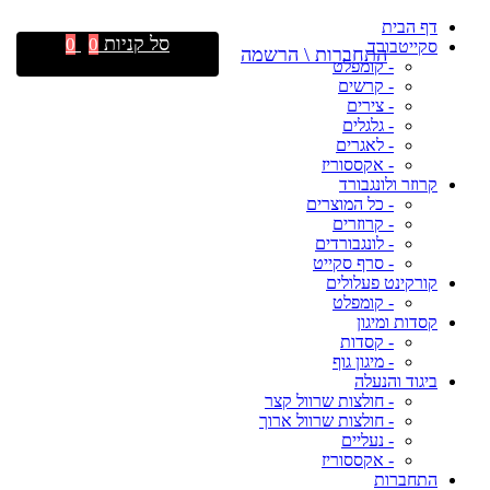
דף הבית
סל קניות
0
0
סקייטבורד
התחברות \ הרשמה
- קומפלט
- קרשים
- צירים
- גלגלים
- לאגרים
- אקססוריז
קרוזר ולונגבורד
- כל המוצרים
- קרוזרים
- לונגבורדים
- סרף סקייט
קורקינט פעלולים
- קומפלט
קסדות ומיגון
- קסדות
- מיגון גוף
ביגוד והנעלה
- חולצות שרוול קצר
- חולצות שרוול ארוך
- נעליים
- אקססוריז
התחברות