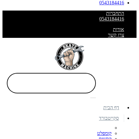
0543184416
התחברות
0543184416
אודות
צרו קשר
דף הבית
סקייטבורד
קומפלט
קרשים