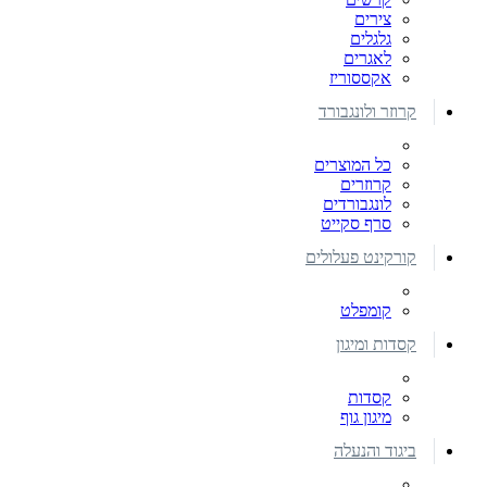
צירים
גלגלים
לאגרים
אקססוריז
קרוזר ולונגבורד
כל המוצרים
קרוזרים
לונגבורדים
סרף סקייט
קורקינט פעלולים
קומפלט
קסדות ומיגון
קסדות
מיגון גוף
ביגוד והנעלה