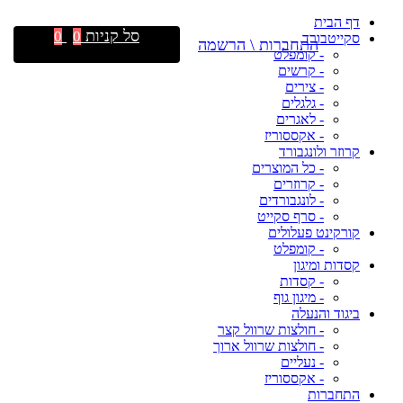
דף הבית
סל קניות
0
0
סקייטבורד
התחברות \ הרשמה
- קומפלט
- קרשים
- צירים
- גלגלים
- לאגרים
- אקססוריז
קרוזר ולונגבורד
- כל המוצרים
- קרוזרים
- לונגבורדים
- סרף סקייט
קורקינט פעלולים
- קומפלט
קסדות ומיגון
- קסדות
- מיגון גוף
ביגוד והנעלה
- חולצות שרוול קצר
- חולצות שרוול ארוך
- נעליים
- אקססוריז
התחברות