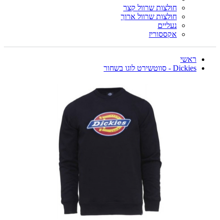
חולצות שרוול קצר
חולצות שרוול ארוך
נעליים
אקססוריז
ראשי
Dickies - סווטשירט לוגו בשחור