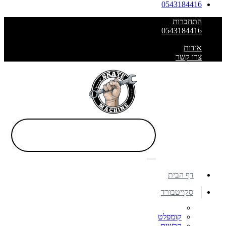
0543184416
התחברות
0543184416
אודות
צרו קשר
דף הבית
סקייטבורד
קומפלט
קרשים