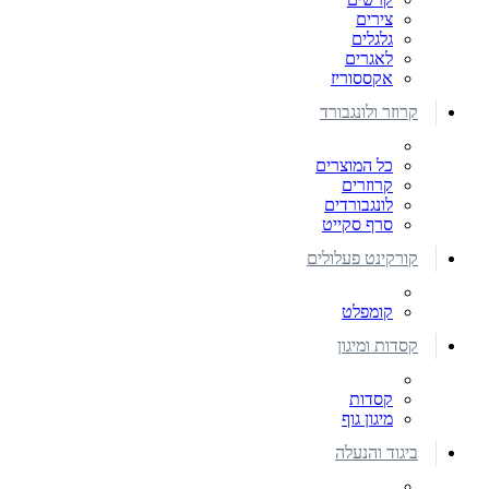
צירים
גלגלים
לאגרים
אקססוריז
קרוזר ולונגבורד
כל המוצרים
קרוזרים
לונגבורדים
סרף סקייט
קורקינט פעלולים
קומפלט
קסדות ומיגון
קסדות
מיגון גוף
ביגוד והנעלה