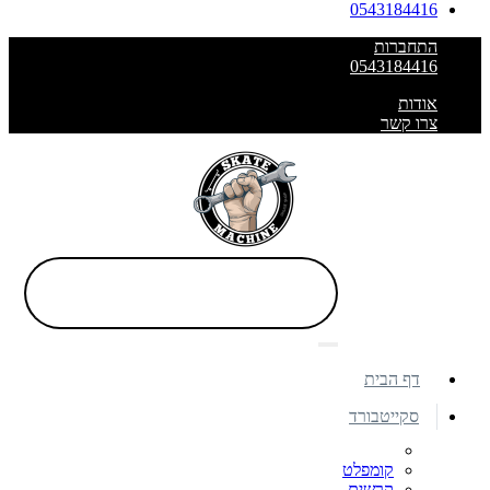
0543184416
התחברות
0543184416
אודות
צרו קשר
דף הבית
סקייטבורד
קומפלט
קרשים