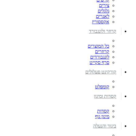
צירים
גלגלים
לאגרים
אקססוריז
קרוזר ולונגבורד
כל המוצרים
קרוזרים
לונגבורדים
סרף סקייט
קורקינט פעלולים
קומפלט
קסדות ומיגון
קסדות
מיגון גוף
ביגוד והנעלה