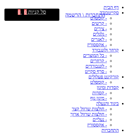
דף הבית
סל קניות
0
0
סקייטבורד
התחברות \ הרשמה
- קומפלט
- קרשים
- צירים
- גלגלים
- לאגרים
- אקססוריז
קרוזר ולונגבורד
- כל המוצרים
- קרוזרים
- לונגבורדים
- סרף סקייט
קורקינט פעלולים
- קומפלט
קסדות ומיגון
- קסדות
- מיגון גוף
ביגוד והנעלה
- חולצות שרוול קצר
- חולצות שרוול ארוך
- נעליים
- אקססוריז
התחברות