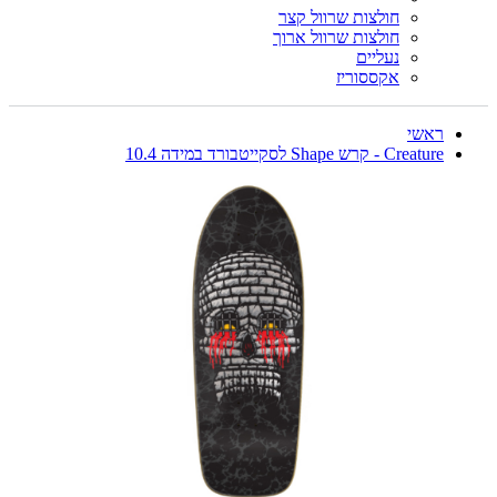
חולצות שרוול קצר
חולצות שרוול ארוך
נעליים
אקססוריז
ראשי
Creature - קרש Shape לסקייטבורד במידה 10.4