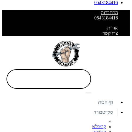
0543184416
התחברות
0543184416
אודות
צרו קשר
דף הבית
סקייטבורד
קומפלט
קרשים