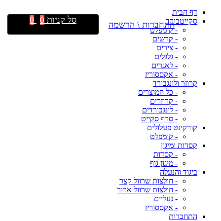
דף הבית
סל קניות
0
0
סקייטבורד
התחברות \ הרשמה
- קומפלט
- קרשים
- צירים
- גלגלים
- לאגרים
- אקססוריז
קרוזר ולונגבורד
- כל המוצרים
- קרוזרים
- לונגבורדים
- סרף סקייט
קורקינט פעלולים
- קומפלט
קסדות ומיגון
- קסדות
- מיגון גוף
ביגוד והנעלה
- חולצות שרוול קצר
- חולצות שרוול ארוך
- נעליים
- אקססוריז
התחברות