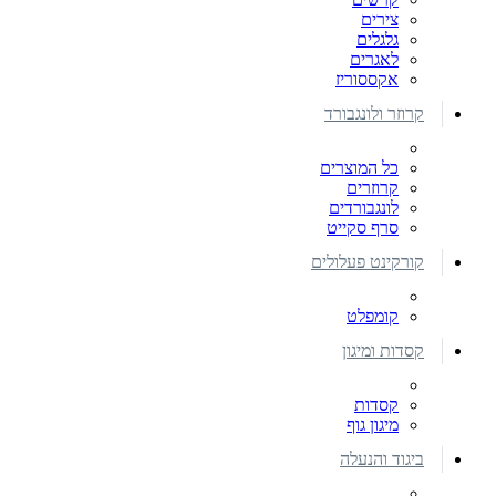
צירים
גלגלים
לאגרים
אקססוריז
קרוזר ולונגבורד
כל המוצרים
קרוזרים
לונגבורדים
סרף סקייט
קורקינט פעלולים
קומפלט
קסדות ומיגון
קסדות
מיגון גוף
ביגוד והנעלה