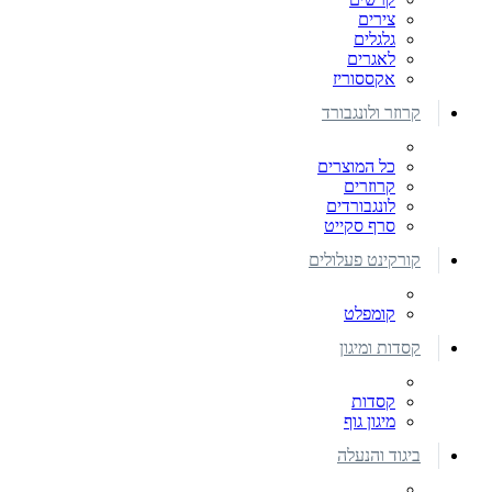
צירים
גלגלים
לאגרים
אקססוריז
קרוזר ולונגבורד
כל המוצרים
קרוזרים
לונגבורדים
סרף סקייט
קורקינט פעלולים
קומפלט
קסדות ומיגון
קסדות
מיגון גוף
ביגוד והנעלה