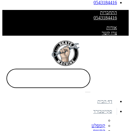
0543184416
התחברות
0543184416
אודות
צרו קשר
דף הבית
סקייטבורד
קומפלט
קרשים