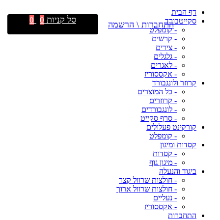
דף הבית
סל קניות
0
0
סקייטבורד
התחברות \ הרשמה
- קומפלט
- קרשים
- צירים
- גלגלים
- לאגרים
- אקססוריז
קרוזר ולונגבורד
- כל המוצרים
- קרוזרים
- לונגבורדים
- סרף סקייט
קורקינט פעלולים
- קומפלט
קסדות ומיגון
- קסדות
- מיגון גוף
ביגוד והנעלה
- חולצות שרוול קצר
- חולצות שרוול ארוך
- נעליים
- אקססוריז
התחברות