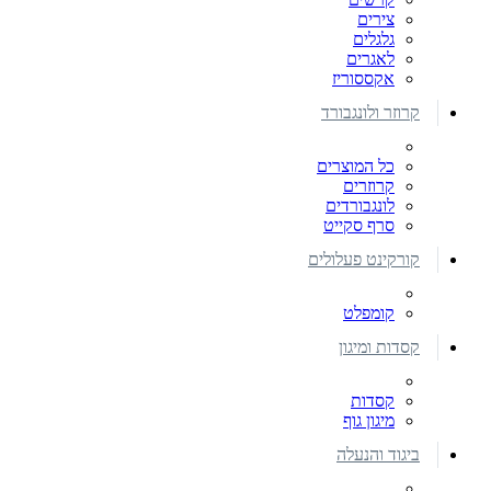
צירים
גלגלים
לאגרים
אקססוריז
קרוזר ולונגבורד
כל המוצרים
קרוזרים
לונגבורדים
סרף סקייט
קורקינט פעלולים
קומפלט
קסדות ומיגון
קסדות
מיגון גוף
ביגוד והנעלה