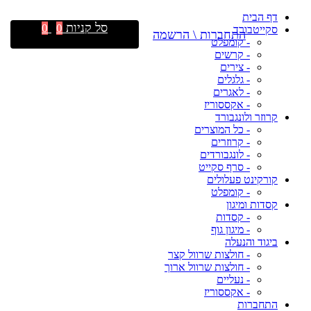
דף הבית
סל קניות
0
0
סקייטבורד
התחברות \ הרשמה
- קומפלט
- קרשים
- צירים
- גלגלים
- לאגרים
- אקססוריז
קרוזר ולונגבורד
- כל המוצרים
- קרוזרים
- לונגבורדים
- סרף סקייט
קורקינט פעלולים
- קומפלט
קסדות ומיגון
- קסדות
- מיגון גוף
ביגוד והנעלה
- חולצות שרוול קצר
- חולצות שרוול ארוך
- נעליים
- אקססוריז
התחברות