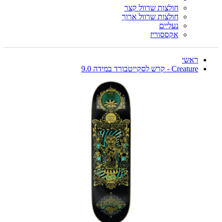
חולצות שרוול קצר
חולצות שרוול ארוך
נעליים
אקססוריז
ראשי
Creature - קרש לסקייטבורד במידה 9.0