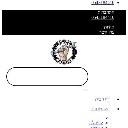
0543184416
התחברות
0543184416
אודות
צרו קשר
דף הבית
סקייטבורד
קומפלט
קרשים