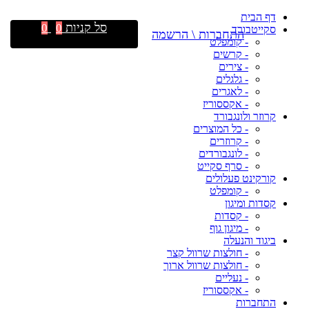
דף הבית
סל קניות
0
0
סקייטבורד
התחברות \ הרשמה
- קומפלט
- קרשים
- צירים
- גלגלים
- לאגרים
- אקססוריז
קרוזר ולונגבורד
- כל המוצרים
- קרוזרים
- לונגבורדים
- סרף סקייט
קורקינט פעלולים
- קומפלט
קסדות ומיגון
- קסדות
- מיגון גוף
ביגוד והנעלה
- חולצות שרוול קצר
- חולצות שרוול ארוך
- נעליים
- אקססוריז
התחברות