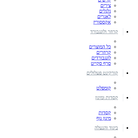
צירים
גלגלים
לאגרים
אקססוריז
קרוזר ולונגבורד
כל המוצרים
קרוזרים
לונגבורדים
סרף סקייט
קורקינט פעלולים
קומפלט
קסדות ומיגון
קסדות
מיגון גוף
ביגוד והנעלה