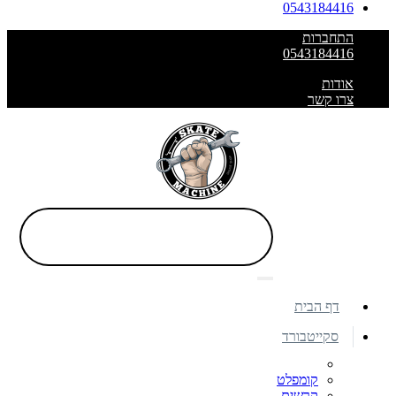
0543184416
התחברות
0543184416
אודות
צרו קשר
דף הבית
סקייטבורד
קומפלט
קרשים