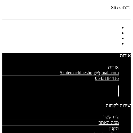
דגם:
Stixz
אודות
אודות
Skatemachineshop@gmail.com
0543184416
שירות לקוחות
צרו קשר
מפת האתר
תקנון