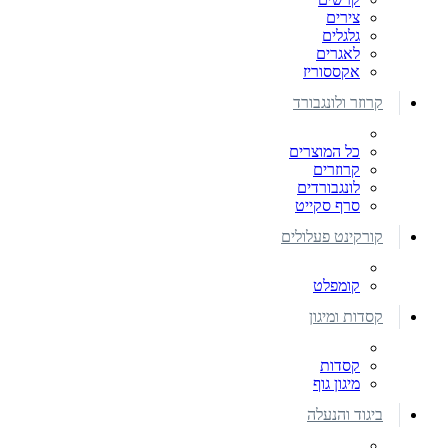
צירים
גלגלים
לאגרים
אקססוריז
קרוזר ולונגבורד
כל המוצרים
קרוזרים
לונגבורדים
סרף סקייט
קורקינט פעלולים
קומפלט
קסדות ומיגון
קסדות
מיגון גוף
ביגוד והנעלה