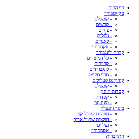
דף הבית
סקייטבורד
- קומפלט
- קרשים
- צירים
- גלגלים
- לאגרים
- אקססוריז
קרוזר ולונגבורד
- כל המוצרים
- קרוזרים
- לונגבורדים
- סרף סקייט
קורקינט פעלולים
- קומפלט
קסדות ומיגון
- קסדות
- מיגון גוף
ביגוד והנעלה
- חולצות שרוול קצר
- חולצות שרוול ארוך
- נעליים
- אקססוריז
התחברות