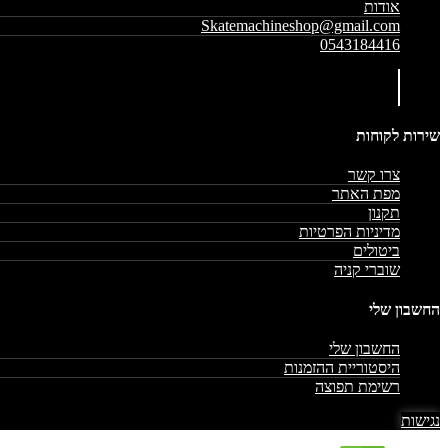
אודות
Skatemachineshop@gmail.com
0543184416
שירות לקוחות
צרו קשר
מפת האתר
תקנון
מדיניות הפרטיות
ביטולים
שוברי קניה
החשבון שלי
החשבון שלי
היסטוריית ההזמנות
רשימת תפוצה
נגישות