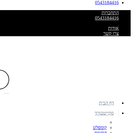
0543184416
התחברות
0543184416
אודות
צרו קשר
דף הבית
סקייטבורד
קומפלט
קרשים