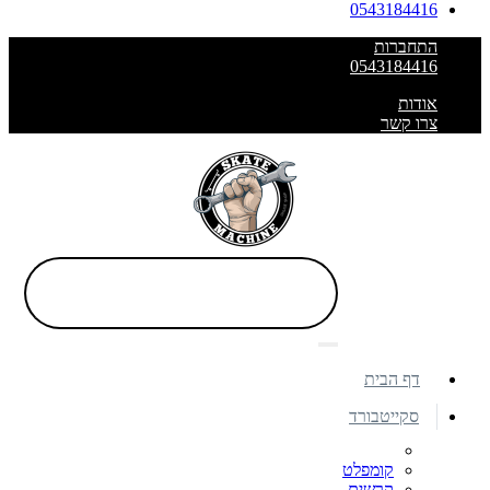
0543184416
התחברות
0543184416
אודות
צרו קשר
דף הבית
סקייטבורד
קומפלט
קרשים