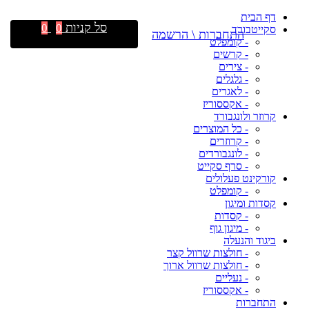
דף הבית
סל קניות
0
0
סקייטבורד
התחברות \ הרשמה
- קומפלט
- קרשים
- צירים
- גלגלים
- לאגרים
- אקססוריז
קרוזר ולונגבורד
- כל המוצרים
- קרוזרים
- לונגבורדים
- סרף סקייט
קורקינט פעלולים
- קומפלט
קסדות ומיגון
- קסדות
- מיגון גוף
ביגוד והנעלה
- חולצות שרוול קצר
- חולצות שרוול ארוך
- נעליים
- אקססוריז
התחברות