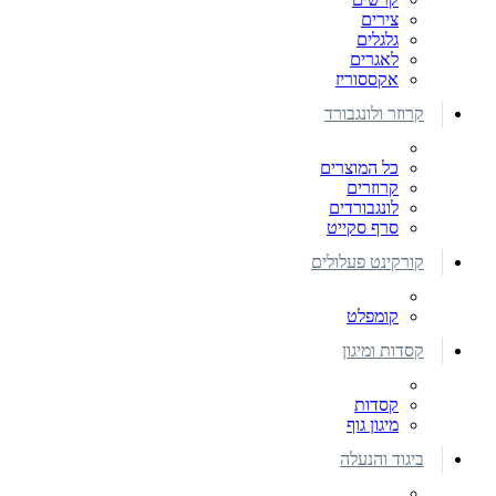
צירים
גלגלים
לאגרים
אקססוריז
קרוזר ולונגבורד
כל המוצרים
קרוזרים
לונגבורדים
סרף סקייט
קורקינט פעלולים
קומפלט
קסדות ומיגון
קסדות
מיגון גוף
ביגוד והנעלה