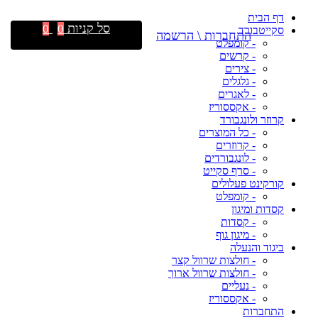
דף הבית
סל קניות
0
0
סקייטבורד
התחברות \ הרשמה
- קומפלט
- קרשים
- צירים
- גלגלים
- לאגרים
- אקססוריז
קרוזר ולונגבורד
- כל המוצרים
- קרוזרים
- לונגבורדים
- סרף סקייט
קורקינט פעלולים
- קומפלט
קסדות ומיגון
- קסדות
- מיגון גוף
ביגוד והנעלה
- חולצות שרוול קצר
- חולצות שרוול ארוך
- נעליים
- אקססוריז
התחברות