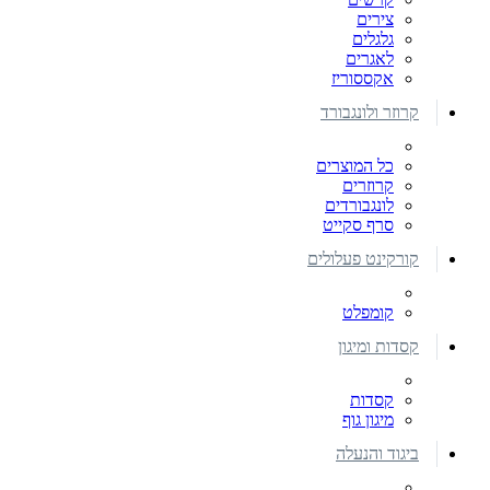
צירים
גלגלים
לאגרים
אקססוריז
קרוזר ולונגבורד
כל המוצרים
קרוזרים
לונגבורדים
סרף סקייט
קורקינט פעלולים
קומפלט
קסדות ומיגון
קסדות
מיגון גוף
ביגוד והנעלה