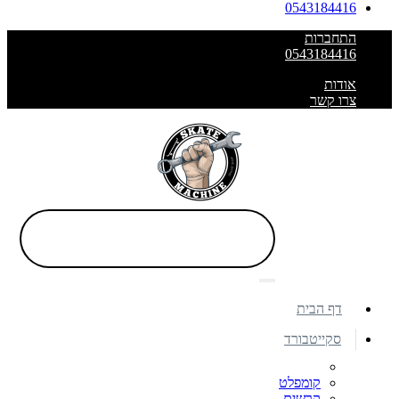
0543184416
התחברות
0543184416
אודות
צרו קשר
דף הבית
סקייטבורד
קומפלט
קרשים