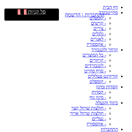
דף הבית
סל קניות
0
0
סקייטבורד
התחברות \ הרשמה
- קומפלט
- קרשים
- צירים
- גלגלים
- לאגרים
- אקססוריז
קרוזר ולונגבורד
- כל המוצרים
- קרוזרים
- לונגבורדים
- סרף סקייט
קורקינט פעלולים
- קומפלט
קסדות ומיגון
- קסדות
- מיגון גוף
ביגוד והנעלה
- חולצות שרוול קצר
- חולצות שרוול ארוך
- נעליים
- אקססוריז
התחברות