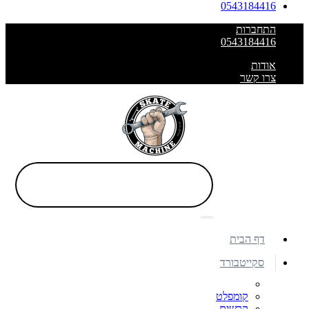
0543184416
התחברות
0543184416
אודות
צרו קשר
דף הבית
סקייטבורד
קומפלט
קרשים