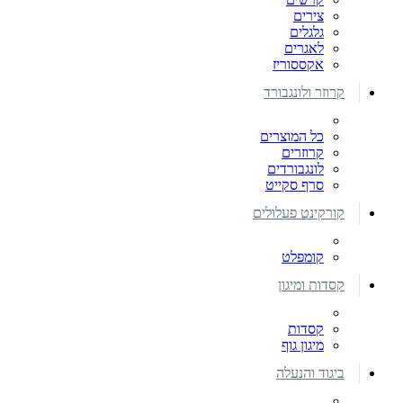
צירים
גלגלים
לאגרים
אקססוריז
קרוזר ולונגבורד
כל המוצרים
קרוזרים
לונגבורדים
סרף סקייט
קורקינט פעלולים
קומפלט
קסדות ומיגון
קסדות
מיגון גוף
ביגוד והנעלה