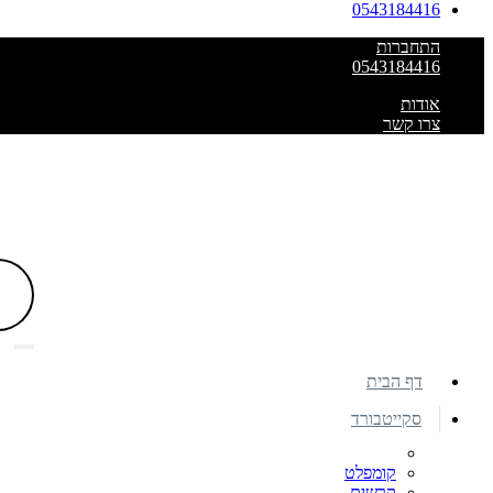
0543184416
התחברות
0543184416
אודות
צרו קשר
דף הבית
סקייטבורד
קומפלט
קרשים