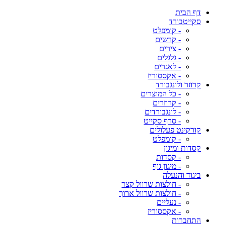
דף הבית
סקייטבורד
- קומפלט
- קרשים
- צירים
- גלגלים
- לאגרים
- אקססוריז
קרוזר ולונגבורד
- כל המוצרים
- קרוזרים
- לונגבורדים
- סרף סקייט
קורקינט פעלולים
- קומפלט
קסדות ומיגון
- קסדות
- מיגון גוף
ביגוד והנעלה
- חולצות שרוול קצר
- חולצות שרוול ארוך
- נעליים
- אקססוריז
התחברות