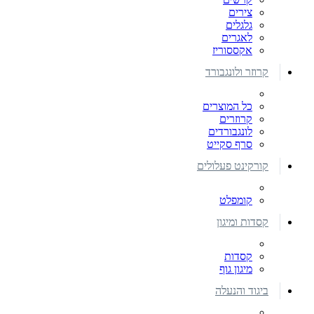
צירים
גלגלים
לאגרים
אקססוריז
קרוזר ולונגבורד
כל המוצרים
קרוזרים
לונגבורדים
סרף סקייט
קורקינט פעלולים
קומפלט
קסדות ומיגון
קסדות
מיגון גוף
ביגוד והנעלה