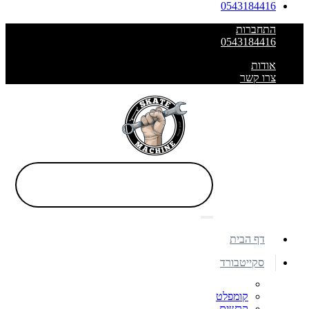
0543184416
התחברות
0543184416
אודות
צרו קשר
דף הבית
סקייטבורד
קומפלט
קרשים