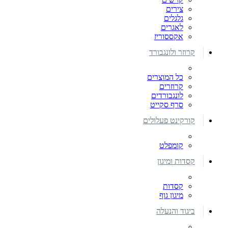
צירים
גלגלים
לאגרים
אקססוריז
קרוזר ולונגבורד
כל המוצרים
קרוזרים
לונגבורדים
סרף סקייט
קורקינט פעלולים
קומפלט
קסדות ומיגון
קסדות
מיגון גוף
ביגוד והנעלה