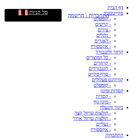
דף הבית
סל קניות
0
0
סקייטבורד
התחברות \ הרשמה
- קומפלט
- קרשים
- צירים
- גלגלים
- לאגרים
- אקססוריז
קרוזר ולונגבורד
- כל המוצרים
- קרוזרים
- לונגבורדים
- סרף סקייט
קורקינט פעלולים
- קומפלט
קסדות ומיגון
- קסדות
- מיגון גוף
ביגוד והנעלה
- חולצות שרוול קצר
- חולצות שרוול ארוך
- נעליים
- אקססוריז
התחברות